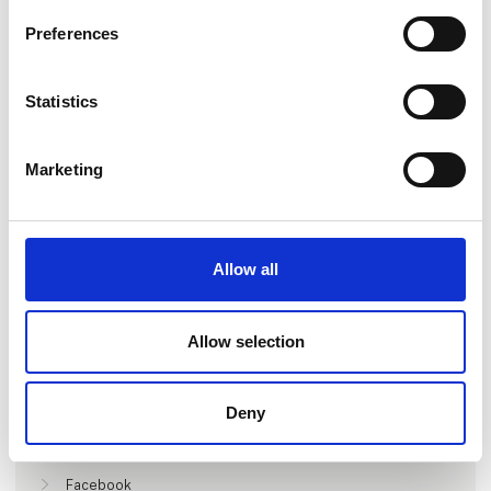
Preferences
Statistics
Marketing
Gå til hjemmeside
Allow all
Lokationer
Allow selection
Vejle, Danmark
København, Danmark
Deny
Find os på
Facebook