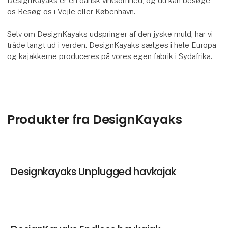
DesignKayaks er en dansk virksomhed, og du kan besøge
os Besøg os i Vejle eller København.
Selv om DesignKayaks udspringer af den jyske muld, har vi
tråde langt ud i verden. DesignKayaks sælges i hele Europa
og kajakkerne produceres på vores egen fabrik i Sydafrika.
Produkter fra DesignKayaks
Designkayaks Unplugged havkajak