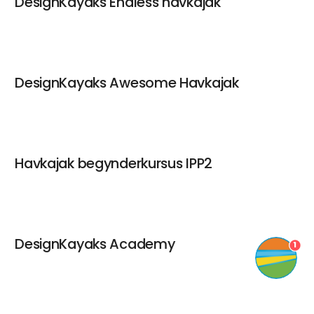
DesignKayaks Endless havkajak
DesignKayaks Awesome Havkajak
Havkajak begynderkursus IPP2
DesignKayaks Academy
1