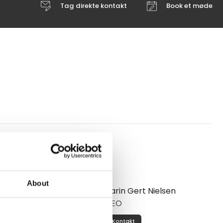
Tag direkte kontakt
Book et møde
Mød os
About
Karin Gert Nielsen
CEO
Kontakt