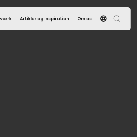
language
tværk
Artikler og inspiration
Om os
Language
Søg