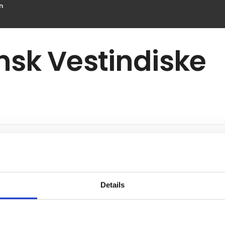
n
sk Vestindiske
Details