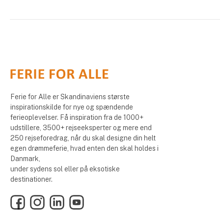
Ferie for Alle er Skandinaviens største
inspirationskilde for nye og spændende
ferieoplevelser. Få inspiration fra de 1000+
udstillere, 3500+ rejseeksperter og mere end
250 rejseforedrag, når du skal designe din helt
egen drømmeferie, hvad enten den skal holdes i
Danmark,
under sydens sol eller på eksotiske
destinationer.
Facebook
Instagram
LinkedIn
YouTube