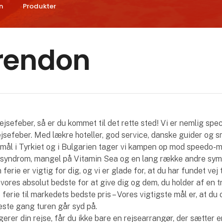
n
Produkter
rendon
ejsefeber, så er du kommet til det rette sted! Vi er nemlig speci
ejsefeber. Med lækre hoteller, god service, danske guider og 
emål i Tyrkiet og i Bulgarien tager vi kampen op mod speedo-m
e-syndrom, mangel på Vitamin Sea og en lang række andre sym
 ferie er vigtig for dig, og vi er glade for, at du har fundet vej ti
vores absolut bedste for at give dig og dem, du holder af en t
ferie til markedets bedste pris – Vores vigtigste mål er, at du 
ste gang turen går syd på.
gerer din rejse, får du ikke bare en rejsearrangør, der sætter e