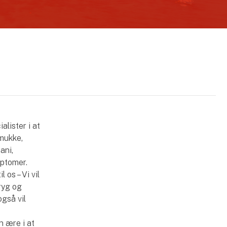
alister i at
smukke,
ani,
ptomer.
l os – Vi vil
ryg og
også vil
n ære i at