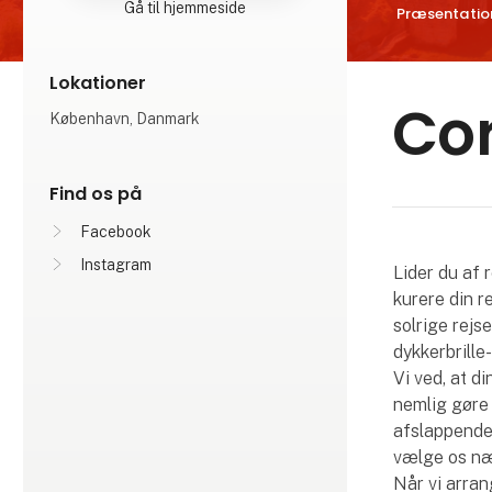
Gå til hjemmeside
Præsentatio
Lokationer
Co
København, Danmark
Find os på
Facebook
Instagram
Lider du af r
kurere din r
solrige rejs
dykkerbrill
Vi ved, at din
nemlig gøre 
afslappende 
vælge os næ
Når vi arran