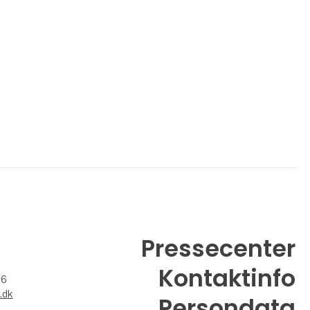
Pressecenter
Kontaktinfo
26
.dk
Persondata