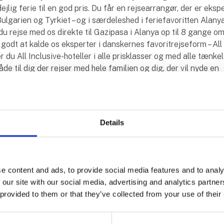
ejlig ferie til en god pris. Du får en rejsearrangør, der er eksp
ulgarien og Tyrkiet – og i særdeleshed i feriefavoritten Alanya 
du rejse med os direkte til Gazipasa i Alanya op til 8 gange om
 godt at kalde os eksperter i danskernes favoritrejseform – All 
r du All Inclusive-hoteller i alle prisklasser og med alle tænke
både til dig der rejser med hele familien og dig, der vil nyde en
e voksenferie.
res rejser kan vælges med skæve rejselængder, og du behøve
e dig fast på en eller to uger men kan også vælge fx 9 eller 12
 ferien, så den passer til lige præcis dine ønsker. Skulle du få 
Details
kompetent rådgivning, så er du altid mere end velkommen til at
e rejsekonsulenter.
e content and ads, to provide social media features and to analy
 our site with our social media, advertising and analytics partn
kter fra Corendon
 provided to them or that they’ve collected from your use of their