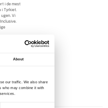
ert i de mest
i Tyrkiet.
 ugen. Vi
Inclusive.
lige
r derfor
 dage – Du
brug for
About
 kontakte
se our traffic. We also share
ers who may combine it with
 services.