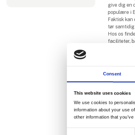
give dig en d
populære i B
Faktisk kan 
tør samtidig
Hos os finde
faciliteter, 
afstressend
Mange af vo
ikke at sætt
kan tilpasse
Consent
hjælp eller 
vores erfarn
This website uses cookies
We use cookies to personalis
information about your use of
Produ
other information that you’ve
Consent