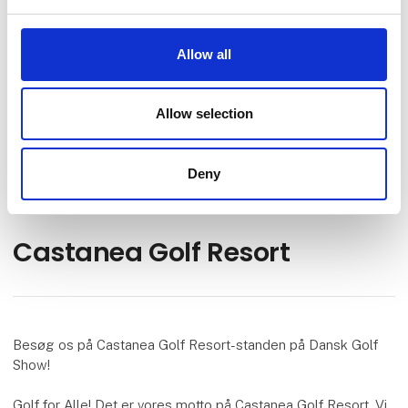
Gå til hjemmeside
Allow all
Find os på
Allow selection
Facebook
Instagram
Deny
Castanea Golf Resort
Besøg os på Castanea Golf Resort-standen på Dansk Golf
Show!
Golf for Alle! Det er vores motto på Castanea Golf Resort. Vi