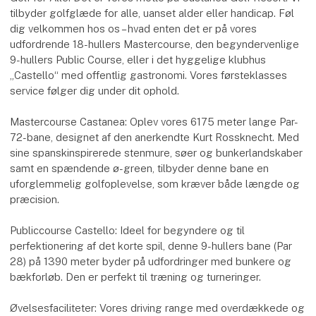
tilbyder golfglæde for alle, uanset alder eller handicap. Føl
dig velkommen hos os – hvad enten det er på vores
udfordrende 18-hullers Mastercourse, den begyndervenlige
9-hullers Public Course, eller i det hyggelige klubhus
„Castello“ med offentlig gastronomi. Vores førsteklasses
service følger dig under dit ophold.
Mastercourse Castanea: Oplev vores 6175 meter lange Par-
72-bane, designet af den anerkendte Kurt Rossknecht. Med
sine spanskinspirerede stenmure, søer og bunkerlandskaber
samt en spændende ø-green, tilbyder denne bane en
uforglemmelig golfoplevelse, som kræver både længde og
præcision.
Publiccourse Castello: Ideel for begyndere og til
perfektionering af det korte spil, denne 9-hullers bane (Par
28) på 1390 meter byder på udfordringer med bunkere og
bækforløb. Den er perfekt til træning og turneringer.
Øvelsesfaciliteter: Vores driving range med overdækkede og