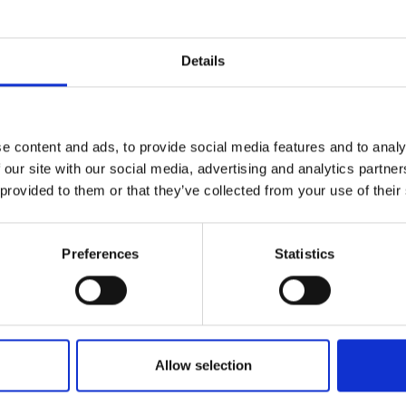
kter fra Carlsberg Camping
Details
ud i hytte med
Kristi himmelfartsferi
 bad
vogn
e content and ads, to provide social media features and to analy
 our site with our social media, advertising and analytics partn
 provided to them or that they’ve collected from your use of their
Juli i egen vogn
Preferences
Statistics
Allow selection
 tilføjet af leverandørerne og er ikke baseret på viden eller vurdering 