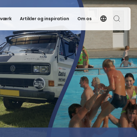
language
tværk
Artikler og inspiration
Om os
Language
Søg