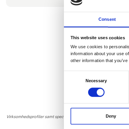
Produ
Consent
Påsketilb
This website uses cookies
toilet og
We use cookies to personalis
information about your use of
other information that you’ve
Consent
En uge i 
Necessary
Selection
Deny
Virksomhedsprofiler samt speciale- og interesseområder er udfyldt og