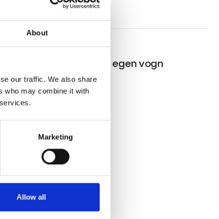
About
e i egen
Pinseferie i egen vogn
se our traffic. We also share
ers who may combine it with
 services.
Marketing
Allow all
fra Ferie for Alle.