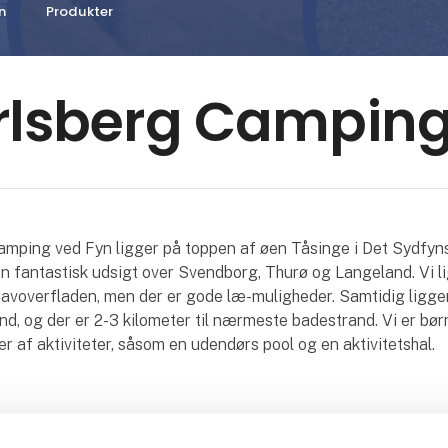
n
Produkter
rlsberg Campin
amping ved Fyn ligger på toppen af øen Tåsinge i Det Sydfyn
en fantastisk udsigt over Svendborg, Thurø og Langeland. Vi l
avoverfladen, men der er gode læ-muligheder. Samtidig ligger
nd, og der er 2-3 kilometer til nærmeste badestrand. Vi er bø
r af aktiviteter, såsom en udendørs pool og en aktivitetshal.