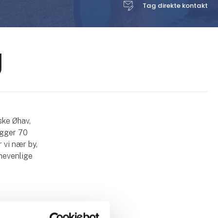
Tag direkte kontakt
g
ske Øhav,
igger 70
 vi nær by,
rnevenlige