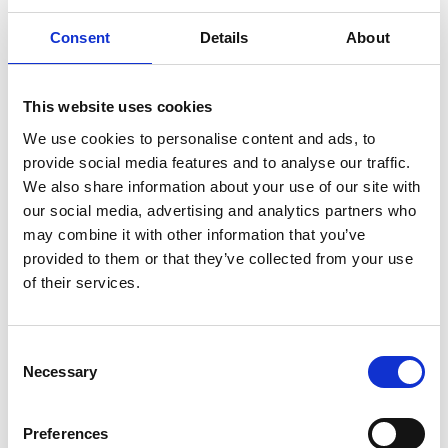
Consent
Details
About
This website uses cookies
We use cookies to personalise content and ads, to
provide social media features and to analyse our traffic.
We also share information about your use of our site with
our social media, advertising and analytics partners who
may combine it with other information that you’ve
provided to them or that they’ve collected from your use
of their services.
Artikel er skrevet af:
Jyske Adria Venner
Consent
Necessary
Selection
Jyske Adria Venner er en campingklub af Jyske og Fynske
ejere af Adria campingvogne og Adria autocamper.
Preferences
Facebook: Adria/Jyske Adria Venner