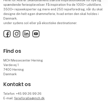
Ferie for Alle er Skandinaviens største inspirationskilde for nye og
spændende ferieoplevelser. Få inspiration fra de 1000+ udstillere,
3500+ rejseeksperter og mere end 250 rejseforedrag, når du skal
designe din helt egen drømmeferie, hvad enten den skal holdes i
Danmark,
under sydens sol eller på eksotiske destinationer.
Facebook
Instagram
LinkedIn
YouTube
Find os
MCH Messecenter Herning
Vardevej 1
7400 Herning
Danmark
Kontakt os
Telefon: +45 99 26 99 26
E-mail:
ferieforalle@mch.dk