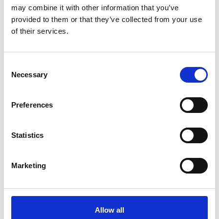
may combine it with other information that you’ve
provided to them or that they’ve collected from your use
20. februar 2026
of their services.
kl. 14:00
- 15:00
Consent
Necessary
Selection
Preferences
Statistics
Marketing
Allow all