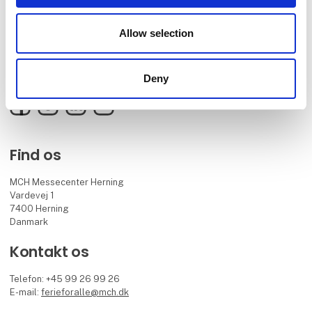
Ferie for Alle er Skandinaviens største inspirationskilde for nye og
spændende ferieoplevelser. Få inspiration fra de 1000+ udstillere,
Allow selection
3500+ rejseeksperter og mere end 250 rejseforedrag, når du skal
designe din helt egen drømmeferie, hvad enten den skal holdes i
Danmark,
under sydens sol eller på eksotiske destinationer.
Deny
Facebook
Instagram
LinkedIn
YouTube
Find os
MCH Messecenter Herning
Vardevej 1
7400 Herning
Danmark
Kontakt os
Telefon: +45 99 26 99 26
E-mail:
ferieforalle@mch.dk