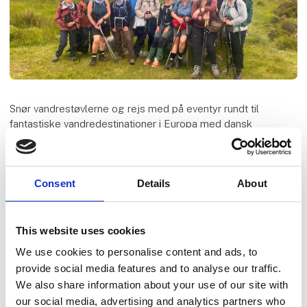
Snør vandrestøvlerne og rejs med på eventyr rundt til
fantastiske vandredestinationer i Europa med dansk
rejseleder. Vi skal bl.a. vandre langs med det brusende
Atlanterhav på Fishermen’s Trail i Portugal, udforske det
skotske højland på West Highland Way og på eventyr på den
Consent
Details
About
frodige ø Madeira. Jeg glæder mig til at inspirere til næste
vandrerejse!
Speaker
This website uses cookies
Jysk Rejsebureau
We use cookies to personalise content and ads, to
provide social media features and to analyse our traffic.
We also share information about your use of our site with
our social media, advertising and analytics partners who