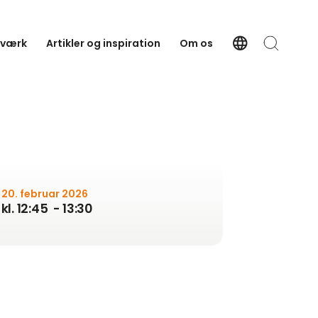
language
tværk
Artikler og inspiration
Om os
Language
Søg
20. februar 2026
kl. 12:45
- 13:30