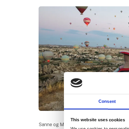
Consent
This website uses cookies
Sanne og Mads fra WerasRoadtrips fortæll
We use cookies to personalis