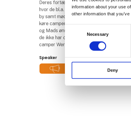
Deres fortælling rummer flotte billeder og
information about your use of
hvor de bl.a. kom forbi Kappadokia med de 
other information that you’ve
by samt mødet med den Tyrkiske gæstfrihed
køre camper i Tyrkiet, hvad det kræver af f
Consent
og Mads ønsker med deres foredrag at insp
Necessary
Selection
de ikke har overvejet før. Selv har de genn
camper Wera.
Speaker
Weras Roadtrips
Deny