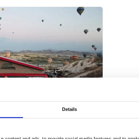
Details
er om deres roadtrip gennem Tyrkiet.
e content and ads, to provide social media features and to analy