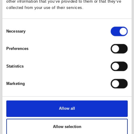
other information that you’ve provided to them or that they’ve
collected from your use of their services.
Brunner Skye 3D Compact
campingstol
Consent
Necessary
Selection
Preferences
Brunner Skye 3D campingstol
Statistics
Marketing
Brunner Sangria campingstol
Allow all
Allow selection