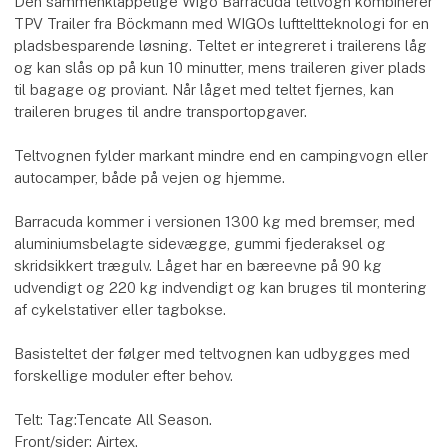
Den sammenklappelige Wigo Barracuda teltvogn kombinerer
TPV Trailer fra Böckmann med WIGOs luftteltteknologi for en
pladsbesparende løsning. Teltet er integreret i trailerens låg
og kan slås op på kun 10 minutter, mens traileren giver plads
til bagage og proviant. Når låget med teltet fjernes, kan
traileren bruges til andre transportopgaver.
Teltvognen fylder markant mindre end en campingvogn eller
autocamper, både på vejen og hjemme.
Barracuda kommer i versionen 1300 kg med bremser, med
aluminiumsbelagte sidevægge, gummi fjederaksel og
skridsikkert trægulv. Låget har en bæreevne på 90 kg
udvendigt og 220 kg indvendigt og kan bruges til montering
af cykelstativer eller tagbokse.
Basisteltet der følger med teltvognen kan udbygges med
forskellige moduler efter behov.
Telt: Tag:Tencate All Season.
Front/sider: Airtex.