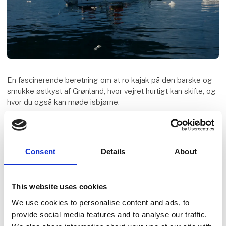
En fascinerende beretning om at ro kajak på den barske og
smukke østkyst af Grønland, hvor vejret hurtigt kan skifte, og
hvor du også kan møde isbjørne.
Foredraget giver gode tip til garvede kajakroere, men OGSÅ
tip til folk, der "bare" gerne vil prøve at ro mellem isbjerge.
Consent
Details
About
Kajak i Grønland er for alle
This website uses cookies
Speaker
We use cookies to personalise content and ads, to
provide social media features and to analyse our traffic.
Susanne Jars