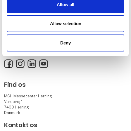
Allow all
Ferie for Alle er Skandinaviens største inspirationskilde for nye og
Allow selection
spændende ferieoplevelser. Få inspiration fra de 1000+ udstillere,
3500+ rejseeksperter og mere end 250 rejseforedrag, når du skal
designe din helt egen drømmeferie, hvad enten den skal holdes i
Deny
Danmark,
under sydens sol eller på eksotiske destinationer.
Facebook
Instagram
LinkedIn
YouTube
Find os
MCH Messecenter Herning
Vardevej 1
7400 Herning
Danmark
Kontakt os