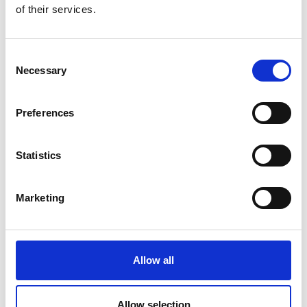
of their services.
Consent
Necessary
Selection
Preferences
Statistics
Marketing
Ferie for Alle er Skandinaviens største inspirationskilde for nye og
spændende ferieoplevelser. Få inspiration fra de 1000+ udstillere,
Allow all
3500+ rejseeksperter og mere end 250 rejseforedrag, når du skal
designe din helt egen drømmeferie, hvad enten den skal holdes i
Danmark,
Allow selection