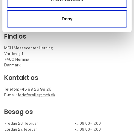
under sydens sol eller på eksotiske destinationer.
Facebook
Instagram
LinkedIn
YouTube
Deny
Find os
MCH Messecenter Herning
Vardevej 1
7400 Herning
Danmark
Kontakt os
Telefon: +45 99 26 99 26
E-mail:
ferieforalle@mch.dk
Besøg os
Fredag 26. februar
kl. 09.00 - 17.00
Lørdag 27. februar
kl. 09.00 - 17.00