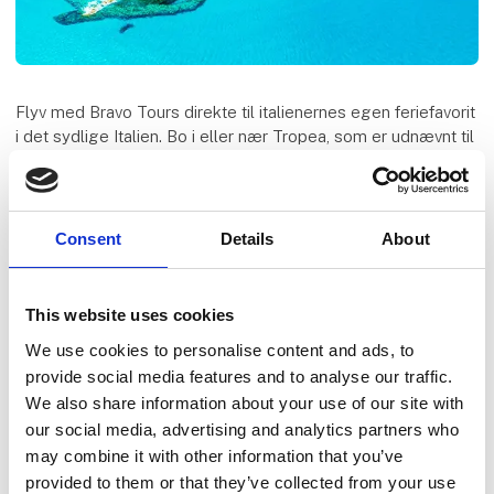
Flyv med Bravo Tours direkte til italienernes egen feriefavorit
i det sydlige Italien. Bo i eller nær Tropea, som er udnævnt til
Italiens smukkeste by. Smag de gode vine og silkeblød
gelato inden du oplever den smukke kystlinje og de dejlige
strande.
Consent
Details
About
Speaker
Bravo Tours
This website uses cookies
We use cookies to personalise content and ads, to
provide social media features and to analyse our traffic.
We also share information about your use of our site with
our social media, advertising and analytics partners who
20. februar 2026
kl. 15:00
- 16:00
may combine it with other information that you’ve
provided to them or that they’ve collected from your use