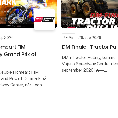
Ledig
sep 2026
26. sep 2026
omeart FIM
DM Finale i Tractor Pul
 Grand Prix of
DM i Tractor Pulling kommer 
Vojens Speedway Center den
september 2026! 🚜💨
 Deluxe Homeart FIM
Kom og oplev øredøvende lar
and Prix of Denmark på
røgskyer, spænding og knivs
dway Center, når Leon
konkurrence når landets stæ
ichael Jepsen Jensen
specialbygged
af den internationale
 kommer til Vojens lørda