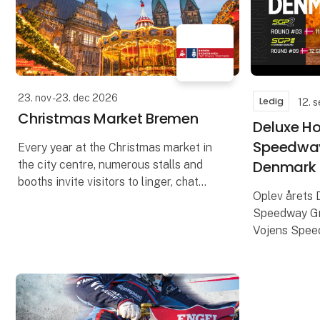
23. nov - 23. dec 2026
Ledig
12. 
Christmas Market Bremen
Deluxe H
Speedway
Every year at the Christmas market in
Denmark
the city centre, numerous stalls and
booths invite visitors to linger, chat
Oplev årets
and drink mulled wine. Between the
Speedway Gr
town hall and the Town Musicians,
Vojens Spee
Roland and Schütt
Madsen og M
samt resten 
verdenselite