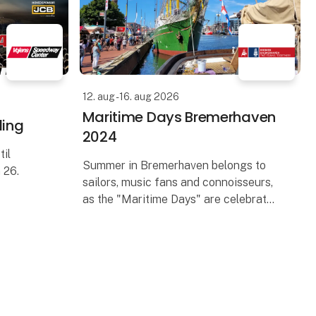
12. aug - 16. aug 2026
Maritime Days Bremerhaven
ling
2024
til
Summer in Bremerhaven belongs to
 26.
sailors, music fans and connoisseurs,
as the "Maritime Days" are celebrated
m, tykke
from August 14 to 18. Around 80
karp
sailing, motor and steam ships will be
rkeste
presented, including