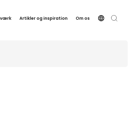
language
tværk
Artikler og inspiration
Om os
Language
Søg