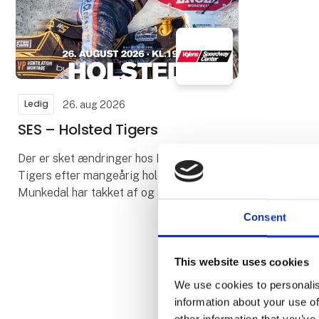
Ledig
26. aug 2026
SES – Holsted Tigers
Der er sket ændringer hos Holsted
Tigers efter mangeårig holdleder Lars
Munkedal har takket af og sagt farvel.
Holsteds René Bach har stillet
Consent
speedwaycyklen og skifter rollen som
kører ud som holdlede
This website uses cookies
We use cookies to personalis
information about your use of
other information that you’ve