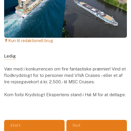
Kun til redaktionelt brug
download
Ledig
Vær med i konkurrencen om fire fantastiske præmier! Vind et
flodkrydstogt for to personer med VIVA Cruises – eller et af
tre rejsegavekort á kr. 2.500,- til MSC Cruises.
Kom forbi Krydstogt Ekspertens stand i Hal M for at deltage.
Start
Slut