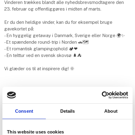
Vinderen trækkes blandt alle nyhedsbrevsmodtagere den
23. februar og offentliggøres i midten af marts.
Er du den heldige vinder, kan du for eksempel bruge
gavekortet på:
- En hyggelig getaway i Danmark, Sverige eller Norge 🌍✨
-Et spændende round-trip i Norden 🚗🗺️
- Et romantisk glampingophold 🏕️❤
- En telttur ved en svensk skovsø 🌲⛺
Vi glæder os til at inspirere dig! 🌞
Start
Slut
fredag
søndag
Consent
Details
About
20. feb
22. feb
kl. 09:00
kl. 16:00
This website uses cookies