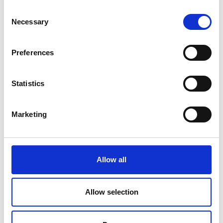
Eventet er oprettet af:
Consent
Trackman A/S
Necessary
Selection
Trackman er en dansk virksomhed lokaliseret lige nord for
København i Hørsholm.
Preferences
Vi specialisere os inden for Tracking til sportsindustien,
primært golf.
Statistics
Vores mål er "Better Golf" om det betyder du er en hcp.
golfer der ønsker at have det sjovt en aften, eller en Tour
spiller der spiller om at vinde millioner på en søndag.
Marketing
Vi skal være den bedste løsning for alle..
Se profil
Allow all
Allow selection