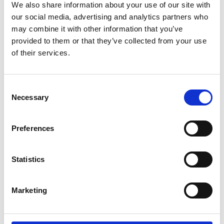
We also share information about your use of our site with
our social media, advertising and analytics partners who
may combine it with other information that you’ve
provided to them or that they’ve collected from your use
of their services.
Consent
Necessary
Selection
Preferences
Eventet er oprettet af:
Statistics
Fjord Line Danmark A/S
Fjord Line er meget mere end bare et færgeselskab. Vi har
Marketing
fragtet glade danskere til Norge i mere end 30 år, og vores
passion er at give vores gæster gode oplevelser – fra det
øjeblik, de kører om bord på vores færger på vej på et
fantastisk Norgeseventyr, og til det øjeblik, de igen kører fra