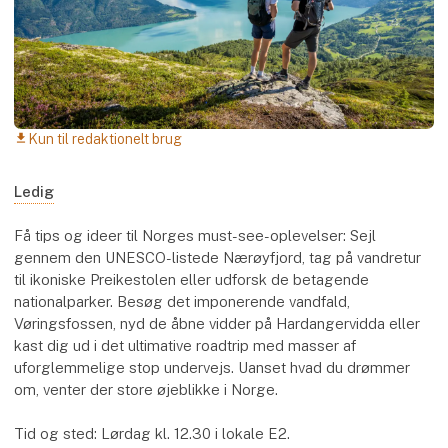
Kun til redaktionelt brug
download
Ledig
Få tips og ideer til Norges must-see-oplevelser: Sejl
gennem den UNESCO-listede Nærøyfjord, tag på vandretur
til ikoniske Preikestolen eller udforsk de betagende
nationalparker. Besøg det imponerende vandfald,
Vøringsfossen, nyd de åbne vidder på Hardangervidda eller
kast dig ud i det ultimative roadtrip med masser af
uforglemmelige stop undervejs. Uanset hvad du drømmer
om, venter der store øjeblikke i Norge.
Tid og sted: Lørdag kl. 12.30 i lokale E2.