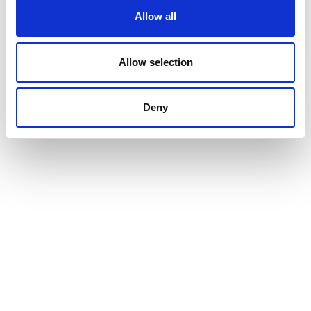
land i Danmark efter en veloverstået ferie.
Allow all
Derfor tilbyder vi en bred vifte af rejsemuligheder – fra
enkelte overfarter til Kristiansand, Stavanger og Bergen med
Allow selection
eller uden bil, campingvogn, autocamper eller motorcykel
over pakkerejser til skiferie og helårsferie og til minicruises
på 9,5 eller 36 ti
Deny
Se profil