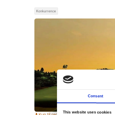
Konkurrence
Consent
This website uses cookies
Kun til redaktionelt brug
download