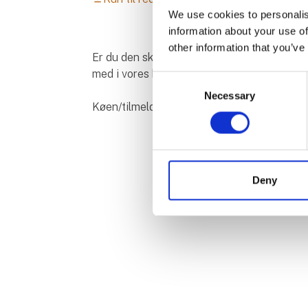
We use cookies to personalis
information about your use of
other information that you’ve
Er du den skarpeste på PAR3 hullerne? 
med i vores konkurrence om fine præmier.
Consent
Necessary
Selection
Køen/tilmeldingen lukker kl 16.45.
Deny