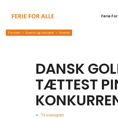
Ferie For
Forside
Events og netværk
Events
DANSK GO
TÆTTEST P
KONKURRE
Til oversigten