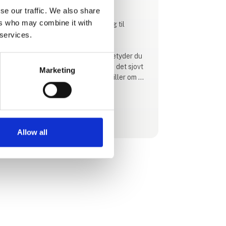
Hørsholm.
se our traffic. We also share
ers who may combine it with
Vi specialisere os inden for Tracking til
 services.
sportsindustien, primært golf.
Vores mål er "Better Golf" om det betyder du
er en hcp. golfer der ønsker at have det sjovt
Marketing
en aften, eller en Tour spiller der spiller om at
vinde millioner på en søndag.
Vi skal være den bedste løsning for alle..
Se profil
Allow all