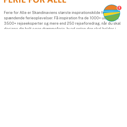
1
Ferie for Alle er Skandinaviens største inspirationskilde for nye og
spændende ferieoplevelser. Få inspiration fra de 1000+ udstillere,
3500+ rejseeksperter og mere end 250 rejseforedrag, når du skal
designe din helt egen drømmeferie, hvad enten den skal holdes i
Danmark,
under sydens sol eller på eksotiske destinationer.
keyboard_arrow_up
Facebook
Instagram
LinkedIn
YouTube
Find os
MCH Messecenter Herning
Vardevej 1
7400 Herning
Danmark
Kontakt os
Telefon: +45 99 26 99 26