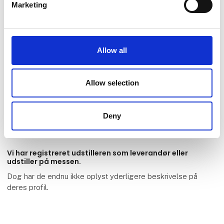
Marketing
Allow all
Pure Salt Luxury Hotels
Allow selection
Mediterranean Luxury S.A.
Deny
Vi har registreret udstilleren som leverandør eller
udstiller på messen.
Dog har de endnu ikke oplyst yderligere beskrivelse på
deres profil.