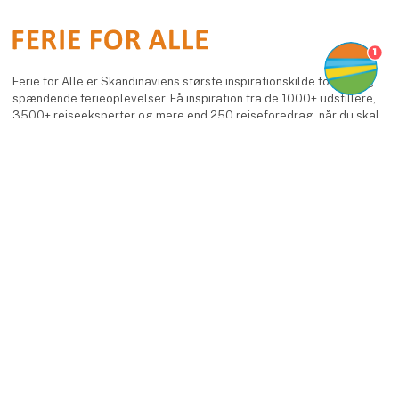
1
Ferie for Alle er Skandinaviens største inspirationskilde for nye og
spændende ferieoplevelser. Få inspiration fra de 1000+ udstillere,
3500+ rejseeksperter og mere end 250 rejseforedrag, når du skal
designe din helt egen drømmeferie, hvad enten den skal holdes i
Danmark,
keyboard_arrow_up
under sydens sol eller på eksotiske destinationer.
Facebook
Instagram
LinkedIn
YouTube
Find os
MCH Messecenter Herning
Vardevej 1
7400 Herning
Danmark
Kontakt os