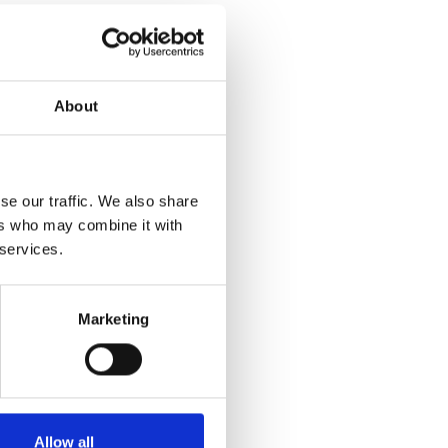
ar med
m.
iden ved
About
samme
telefonerne,
store
se our traffic. We also share
ers who may combine it with
ærdige,
 services.
, men vi har
Marketing
 for 2026,
dansk
Allow all