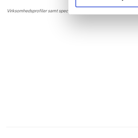
Virksomhedsprofiler samt speciale- og interesseområder er udfyldt og