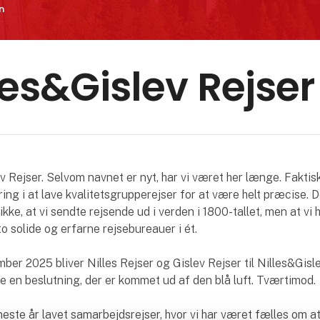
n
les&Gislev Rejser
v Rejser. Selvom navnet er nyt, har vi været her længe. Faktisk
ring i at lave kvalitetsgrupperejser for at være helt præcise. 
ikke, at vi sendte rejsende ud i verden i 1800-tallet, men at vi 
o solide og erfarne rejsebureauer i ét.
ber 2025 bliver Nilles Rejser og Gislev Rejser til Nilles&Gisle
ke en beslutning, der er kommet ud af den blå luft. Tværtimod.
neste år lavet samarbejdsrejser, hvor vi har været fælles om at