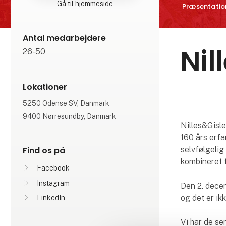
Gå til hjemmeside
Præsentatio
Antal medarbejdere
Nil
26-50
Lokationer
5250 Odense SV, Danmark
9400 Nørresundby, Danmark
Nilles&Gisle
160 års erfa
Find os på
selvfølgelig 
kombineret t
Facebook
Instagram
Den 2. decem
og det er ik
LinkedIn
Vi har de se