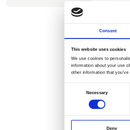
rejserne og 
glæde konsta
Derfor har vi
Consent
fælles hjælp
dygtige og d
guide dig ti
This website uses cookies
verden fra k
We use cookies to personalis
information about your use of
Nu gør vi de
other information that you’ve
hyggelige og
faktisk altid
Consent
Necessary
Selection
Som rejsende
der byder på
rejseleder.
Deny