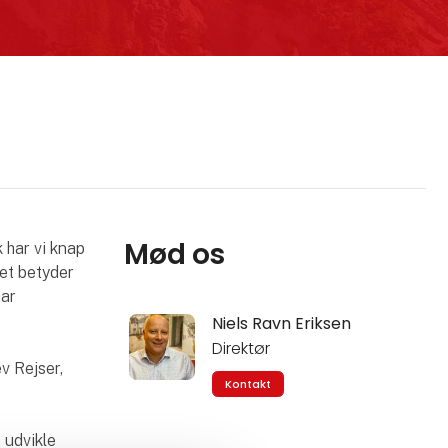
Mød os
 har vi knap
Det betyder
har
Niels Ravn Eriksen
Direktør
v Rejser,
Kontakt
 udvikle