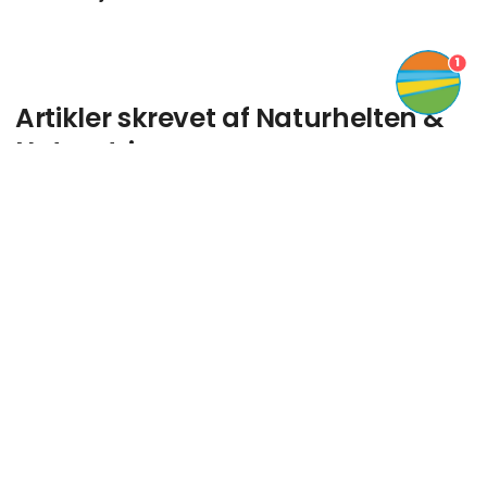
1
Artikler skrevet af Naturhelten &
Naturetrips
keyboard_arrow_up