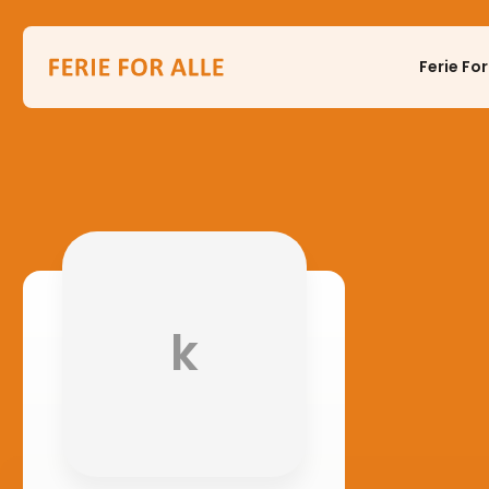
Ferie For
k