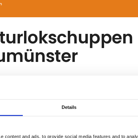
n
lturlokschuppen
umünster
streret udstilleren som leverandør eller udstiller på me
ndnu ikke oplyst yderligere beskrivelse på deres profil.
Details
e content and ads, to provide social media features and to analy