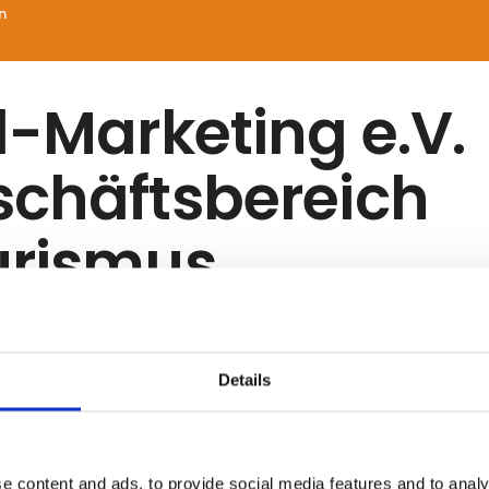
n
l-Marketing e.V.
chäftsbereich
urismus
Details
streret udstilleren som leverandør eller udstiller på me
ndnu ikke oplyst yderligere beskrivelse på deres profil.
e content and ads, to provide social media features and to analy