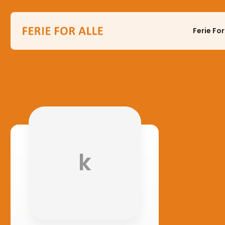
Ferie For
k