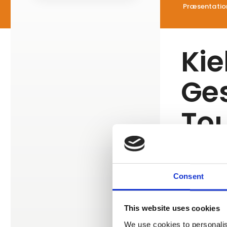
Præsentatio
Kie
Ges
To
Consent
Vi har regi
Dog har de e
This website uses cookies
We use cookies to personalis