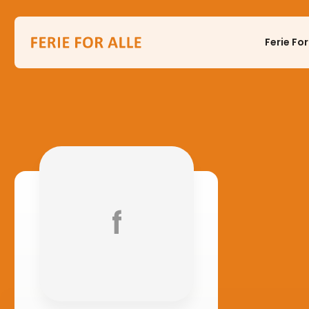
Ferie For
f