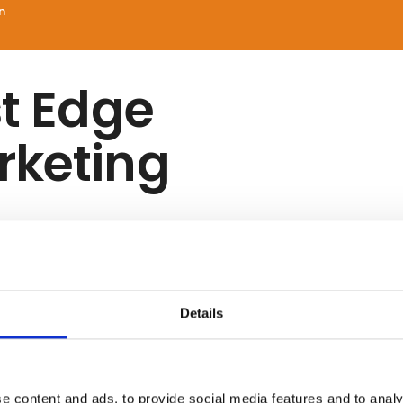
n
st Edge
rketing
streret udstilleren som leverandør eller udstiller på me
ndnu ikke oplyst yderligere beskrivelse på deres profil.
Details
e content and ads, to provide social media features and to analy