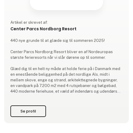
Artikel er skrevet af:
Center Parcs Nordborg Resort
440 nye grunde til at glæde sig til sommeren 2025!
Center Parcs Nordborg Resort bliver en af Nordeuropas
største ferieresorts når vi slår dørene op til sommer.
Glæd dig til en helt ny måde at holde ferie på i Danmark med
en enestående beliggenhed på det nordlige Als, midt i
mellem skove, enge og strand, arkitekttegnede bygninger,
en vandpark på 7.200 m2 med 4 rutsjebaner og bølgebad,
440 moderne feriehuse, et væld af indendørs og udendørs
aktiviteter for hele familien og en gennemført bæredygtig
tilgang gør resortet til et sted, der kommer til at sætte nye
standarder for ferier i Danma
Se profil