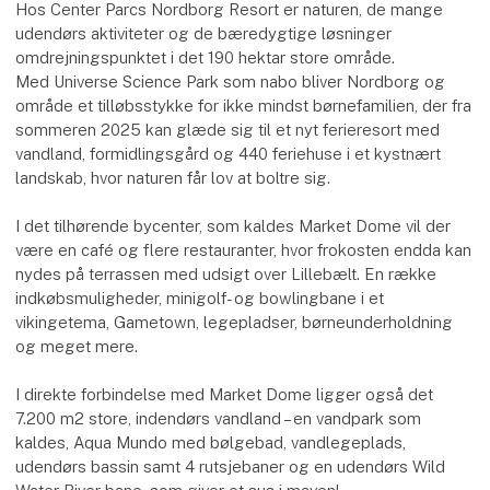
Hos Center Parcs Nordborg Resort er naturen, de mange
udendørs aktiviteter og de bæredygtige løsninger
omdrejningspunktet i det 190 hektar store område.
Med Universe Science Park som nabo bliver Nordborg og
område et tilløbsstykke for ikke mindst børnefamilien, der fra
sommeren 2025 kan glæde sig til et nyt ferieresort med
vandland, formidlingsgård og 440 feriehuse i et kystnært
landskab, hvor naturen får lov at boltre sig.
I det tilhørende bycenter, som kaldes Market Dome vil der
være en café og flere restauranter, hvor frokosten endda kan
nydes på terrassen med udsigt over Lillebælt. En række
indkøbsmuligheder, minigolf- og bowlingbane i et
vikingetema, Gametown, legepladser, børneunderholdning
og meget mere.
I direkte forbindelse med Market Dome ligger også det
7.200 m2 store, indendørs vandland – en vandpark som
kaldes, Aqua Mundo med bølgebad, vandlegeplads,
udendørs bassin samt 4 rutsjebaner og en udendørs Wild