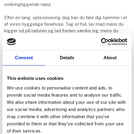
omkringliggende natur.
Efter en lang, oplevelsesrig dag kan du føle dig hjemme i et
af vores hyggelige feriehuse. Tag et hvil, lav mad mens du
kigger ud på naturen og lad freden sænke sig, mens du
synker ned i en af de behagelige senge.
I morgen er en ny dag – og hvem ved, hvad du så har lyst til?
Alt vi ved, er, at Center Parcs Nordborg Resort er stedet, du
Consent
Details
About
kan få det hele. Så kom og opdag en ny måde at holde ferie
på!
This website uses cookies
We use cookies to personalise content and ads, to
Nordborg Resort bliver den 28. Center Parcs feriepark i
provide social media features and to analyse our traffic.
Europa og den første i Skandinavien.
We also share information about your use of our site with
our social media, advertising and analytics partners who
Du kan allerede nu booke dit ophold i Danmarks nye
naturresort fra 4. juli og være en af de første til at prøve det
may combine it with other information that you’ve
helt nye koncept!
provided to them or that they’ve collected from your use
of their services.