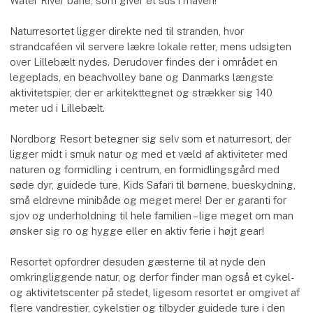
Water River bane, som giver et sus i maven!
Naturresortet ligger direkte ned til stranden, hvor
strandcaféen vil servere lækre lokale retter, mens udsigten
over Lillebælt nydes. Derudover findes der i området en
legeplads, en beachvolley bane og Danmarks længste
aktivitetspier, der er arkitekttegnet og strækker sig 140
meter ud i Lillebælt.
Nordborg Resort betegner sig selv som et naturresort, der
ligger midt i smuk natur og med et væld af aktiviteter med
naturen og formidling i centrum, en formidlingsgård med
søde dyr, guidede ture, Kids Safari til børnene, bueskydning,
små eldrevne minibåde og meget mere! Der er garanti for
sjov og underholdning til hele familien – lige meget om man
ønsker sig ro og hygge eller en aktiv ferie i højt gear!
Resortet opfordrer desuden gæsterne til at nyde den
omkringliggende natur, og derfor finder man også et cykel-
og aktivitetscenter på stedet, ligesom resortet er omgivet af
flere vandrestier, cykelstier og tilbyder guidede ture i den