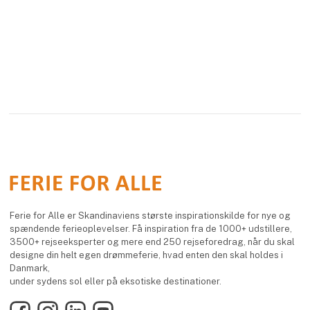
Ferie for Alle er Skandinaviens største inspirationskilde for nye og
spændende ferieoplevelser. Få inspiration fra de 1000+ udstillere,
3500+ rejseeksperter og mere end 250 rejseforedrag, når du skal
designe din helt egen drømmeferie, hvad enten den skal holdes i
Danmark,
under sydens sol eller på eksotiske destinationer.
Facebook
Instagram
LinkedIn
YouTube