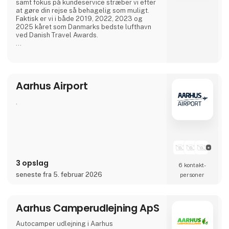
samt fokus på kundeservice stræber vi efter
at gøre din rejse så behagelig som muligt.
Faktisk er vi i både 2019, 2022, 2023 og
2025 kåret som Danmarks bedste lufthavn
ved Danish Travel Awards.
Vores lufthavn tilbyder moderne faciliteter,
der fra april 2026 også byder på en ny,
moderne og dobbelt så stor lounge.
Aarhus Airport
Kom forbi vores stand til Ferie for Alle 2026,
hvor vi i år står sammen med vores
samarbejdspartnere NILLES Rejser, Best
.
Travel og SAS samt har et udvalg fra vore
3 opslag
6 kontakt­
seneste fra 5. februar 2026
personer
Aarhus Camperudlejning ApS
Autocamper udlejning i Aarhus