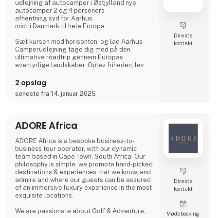
udlejning af autocamper i Østjylland nye
autocamper 2 og 4 personers
afhentning syd for Aarhus
midt i Danmark til hele Europa
Direkte
Sæt kursen mod horisonten, og lad Aarhus
kontakt
Camperudlejning tage dig med på den
ultimative roadtrip gennem Europas
eventyrlige landskaber. Oplev friheden, lev
drømmen, og lad autocamperen være din
vejviser til uforglemmelige øjeblikke med
2 opslag
vores autocamper udlejning.
seneste fra 14. januar 2025
Tag på opdagelse i gamle byer, udforsk
skjulte perler, og lad dig fortrylle af Europas
mangfoldige kulturer og smagsoplevelser.
ADORE Africa
Velkommen til autocamperens magiske
ADORE Africa is a bespoke business-to-
verden: Dit eventyr begynder her.
business tour operator, with our dynamic
team based in Cape Town, South Africa. Our
Hvor går turen h
philosophy is simple, we promote hand-picked
destinations & experiences that we know, and
admire and where our guests can be assured
Direkte
of an immersive luxury experience in the most
kontakt
exquisite locations.
We are passionate about Golf & Adventure,
Møde­booking