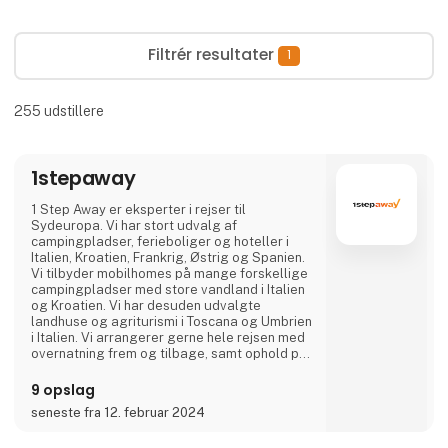
Filtrér resultater
1
255
udstillere
1stepaway
1 Step Away er eksperter i rejser til
Sydeuropa. Vi har stort udvalg af
campingpladser, ferieboliger og hoteller i
Italien, Kroatien, Frankrig, Østrig og Spanien.
Vi tilbyder mobilhomes på mange forskellige
campingpladser med store vandland i Italien
og Kroatien. Vi har desuden udvalgte
landhuse og agriturismi i Toscana og Umbrien
i Italien. Vi arrangerer gerne hele rejsen med
overnatning frem og tilbage, samt ophold på
et eller flere steder på den endelige
destination. Er I en gruppe eller flere familier
9 opslag
der rejser sammen, kan vi flere steder
seneste fra 12. februar 2024
arrangere at I kommer til at bo direkte ved
siden af hinanden.