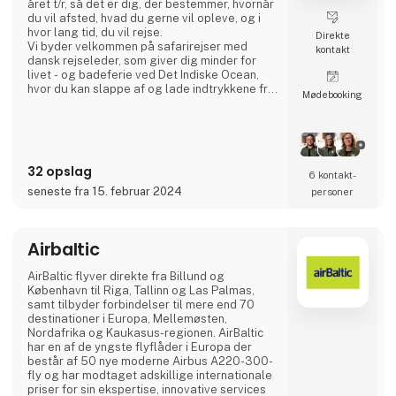
året t/r, så det er dig, der bestemmer, hvornår
du vil afsted, hvad du gerne vil opleve, og i
hvor lang tid, du vil rejse.
Direkte
Vi byder velkommen på safarirejser med
kontakt
dansk rejseleder, som giver dig minder for
livet - og badeferie ved Det Indiske Ocean,
hvor du kan slappe af og lade indtrykkene fra
Møde­booking
dine fantastiske safarioplevelser fæstne sig.
Oplev også de eksotiske strande på
Seychellerne, Zanzibars kulturelle arv med
skønne kulinariske oplevelser eller Kenya-
kystens dejlige afslappende omgivelser.
32 opslag
På vores hje
6 kontakt­
seneste fra 15. februar 2024
personer
Airbaltic
AirBaltic flyver direkte fra Billund og
København til Riga, Tallinn og Las Palmas,
samt tilbyder forbindelser til mere end 70
destinationer i Europa, Mellemøsten,
Nordafrika og Kaukasus-regionen. AirBaltic
har en af de yngste flyflåder i Europa der
består af 50 nye moderne Airbus A220-300-
fly og har modtaget adskillige internationale
priser for sin ekspertise, innovative services