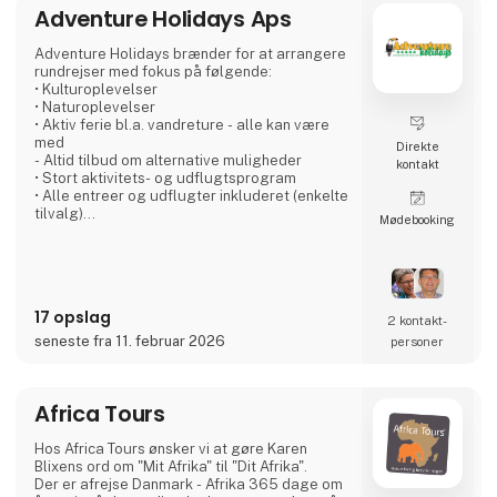
ferien, og aldrig skal gå på kompromis med
Adventure Holidays Aps
noget som helst.
Adventure Holidays brænder for at arrangere
Til Ferie For Alle, kan du igen i år, gå på
rundrejser med fokus på følgende:
opdagelse i en mass
• Kulturoplevelser
• Naturoplevelser
• Aktiv ferie bl.a. vandreture - alle kan være
med
Direkte
- Altid tilbud om alternative ­muligheder
kontakt
• Stort aktivitets- og udflugtsprogram
• Alle entreer og udflugter inkluderet (enkelte
tilvalg)
Møde­booking
• Stor erfaring fra egne rejser
• Stort lokalt netværk på vore rejsemål
• Gode overnatningssteder - Vi har personlig
kontakt til alle
• Lægger vægt på flere overnatninger hvert
17 opslag
sted - ”sjælen” skal være med
2 kontakt­
• Gode busser - lokale chauffører som vi
seneste fra 11. februar 2026
personer
kender
• Madoplevelser især med lokalt islæt
• Alle måltider er inkluderet - Mor
Africa Tours
Hos Africa Tours ønsker vi at gøre Karen
Blixens ord om "Mit Afrika" til "Dit Afrika".
Der er afrejse Danmark - Afrika 365 dage om