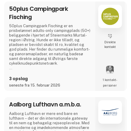
50plus Campingpark
Fisching
50plus Campingpark Fisching er en
prisbelønnet adults-only campingplads (50+)
beliggende i hjertet af Steiermarks Murtal-
region i Østrig. Hunde er ikke tilladt, og
Direkte
pladsen er bevidst skabt til ro, kvalitet og
kontakt
god plads. Her finder du rummelige komfort-
og panoramaplads­er, en naturlig badesø
samt direkte adgang til Østrigs første
cykelknudepunktsnetværk.
Et ideelt valg for aktive livsnydere, der sætter
pris på natur, cykling, regional gastronomi og
3 opslag
1 kontakt­
afslappede aftener ved vandet – i en varm og
seneste fra 15. februar 2026
personer
familieejet atmosfære. 🚐🌿
Aalborg Lufthavn a.m.b.a.
Aalborg Lufthavn er mere end bare en
lufthavn – det er din internationale gateway
til en nem og behagelig rejseoplevelse. Med
en moderne og imødekommende atmosfære