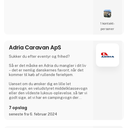
Wildlife Safaris, Tropical Island, and Culinary
Journeys defined by a seamless flow of
tailored experiences crafted from the most
comprehensive and discerning selection,
always with ‘an eye on what matters.
We provide our global clients with a
1 kontakt­
professional, high-quality travel co
personer
Adria Caravan ApS
Sukker du efter eventyr og frihed?
Så er det måske en Adria du mangler i dit liv
– det er nemlig danskernes favorit, når det
kommer til køb af rullende feriehjem.
Uanset om du ønsker dig en lille let
rejsevogn, en veludstyret middelklassevogn
eller den vildeste luksus-oplevelse, så tør vi
godt sige, at vi har en campingvogn der
matcher.
7 opslag
Hvis du ikke er helt solgt af idéen om
seneste fra 6. februar 2024
campingvogn, så leverer vi selvfølgelig også
autocampere og vans med state-of-the-art
design i høj kvalitet, så du bare kan nyde