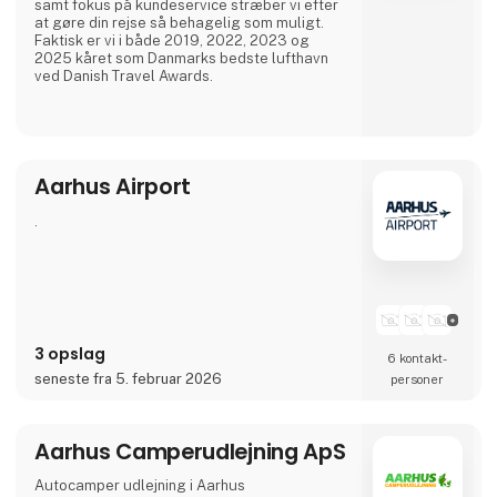
samt fokus på kundeservice stræber vi efter
at gøre din rejse så behagelig som muligt.
Faktisk er vi i både 2019, 2022, 2023 og
2025 kåret som Danmarks bedste lufthavn
ved Danish Travel Awards.
Vores lufthavn tilbyder moderne faciliteter,
der fra april 2026 også byder på en ny,
moderne og dobbelt så stor lounge.
Aarhus Airport
Kom forbi vores stand til Ferie for Alle 2026,
hvor vi i år står sammen med vores
samarbejdspartnere NILLES Rejser, Best
.
Travel og SAS samt har et udvalg fra vore
3 opslag
6 kontakt­
seneste fra 5. februar 2026
personer
Aarhus Camperudlejning ApS
Autocamper udlejning i Aarhus