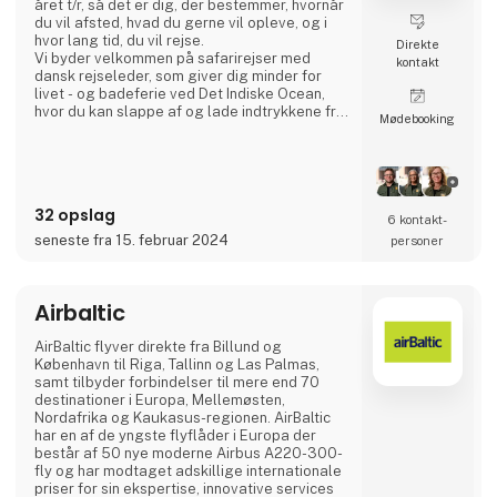
året t/r, så det er dig, der bestemmer, hvornår
du vil afsted, hvad du gerne vil opleve, og i
hvor lang tid, du vil rejse.
Direkte
Vi byder velkommen på safarirejser med
kontakt
dansk rejseleder, som giver dig minder for
livet - og badeferie ved Det Indiske Ocean,
hvor du kan slappe af og lade indtrykkene fra
Møde­booking
dine fantastiske safarioplevelser fæstne sig.
Oplev også de eksotiske strande på
Seychellerne, Zanzibars kulturelle arv med
skønne kulinariske oplevelser eller Kenya-
kystens dejlige afslappende omgivelser.
32 opslag
På vores hje
6 kontakt­
seneste fra 15. februar 2024
personer
Airbaltic
AirBaltic flyver direkte fra Billund og
København til Riga, Tallinn og Las Palmas,
samt tilbyder forbindelser til mere end 70
destinationer i Europa, Mellemøsten,
Nordafrika og Kaukasus-regionen. AirBaltic
har en af de yngste flyflåder i Europa der
består af 50 nye moderne Airbus A220-300-
fly og har modtaget adskillige internationale
priser for sin ekspertise, innovative services