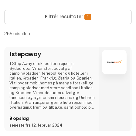
Filtrér resultater
1
255
udstillere
1stepaway
1 Step Away er eksperter i rejser til
Sydeuropa. Vi har stort udvalg af
campingpladser, ferieboliger og hoteller i
Italien, Kroatien, Frankrig, Østrig og Spanien.
Vi tilbyder mobilhomes på mange forskellige
campingpladser med store vandland i Italien
og Kroatien. Vi har desuden udvalgte
landhuse og agriturismi i Toscana og Umbrien
i Italien. Vi arrangerer gerne hele rejsen med
overnatning frem og tilbage, samt ophold på
et eller flere steder på den endelige
destination. Er I en gruppe eller flere familier
9 opslag
der rejser sammen, kan vi flere steder
seneste fra 12. februar 2024
arrangere at I kommer til at bo direkte ved
siden af hinanden.