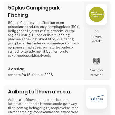
50plus Campingpark
Fisching
50plus Campingpark Fisching er en
prisbelønnet adults-only campingplads (50+)
beliggende i hjertet af Steiermarks Murtal-
region i Østrig. Hunde er ikke tilladt, og
Direkte
pladsen er bevidst skabt til ro, kvalitet og
kontakt
god plads. Her finder du rummelige komfort-
og panoramaplads­er, en naturlig badesø
samt direkte adgang til Østrigs første
cykelknudepunktsnetværk.
Et ideelt valg for aktive livsnydere, der sætter
pris på natur, cykling, regional gastronomi og
3 opslag
1 kontakt­
afslappede aftener ved vandet – i en varm og
seneste fra 15. februar 2026
personer
familieejet atmosfære. 🚐🌿
Aalborg Lufthavn a.m.b.a.
Aalborg Lufthavn er mere end bare en
lufthavn – det er din internationale gateway
til en nem og behagelig rejseoplevelse. Med
en moderne og imødekommende atmosfære