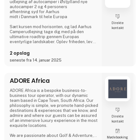
udlejning af autocamper i Østjylland nye
autocamper 2 og 4 personers
afhentning syd for Aarhus
midt i Danmark til hele Europa
Direkte
Sæt kursen mod horisonten, og lad Aarhus
kontakt
Camperudlejning tage dig med på den
ultimative roadtrip gennem Europas
eventyrlige landskaber. Oplev friheden, lev
drømmen, og lad autocamperen være din
vejviser til uforglemmelige øjeblikke med
2 opslag
vores autocamper udlejning.
seneste fra 14. januar 2025
Tag på opdagelse i gamle byer, udforsk
skjulte perler, og lad dig fortrylle af Europas
mangfoldige kulturer og smagsoplevelser.
ADORE Africa
Velkommen til autocamperens magiske
ADORE Africa is a bespoke business-to-
verden: Dit eventyr begynder her.
business tour operator, with our dynamic
team based in Cape Town, South Africa. Our
Hvor går turen h
philosophy is simple, we promote hand-picked
destinations & experiences that we know, and
admire and where our guests can be assured
Direkte
of an immersive luxury experience in the most
kontakt
exquisite locations.
We are passionate about Golf & Adventure,
Møde­booking