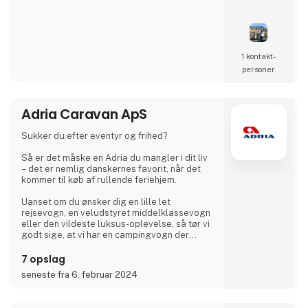
Wildlife Safaris, Tropical Island, and Culinary
Journeys defined by a seamless flow of
tailored experiences crafted from the most
comprehensive and discerning selection,
always with ‘an eye on what matters.
We provide our global clients with a
1 kontakt­
professional, high-quality travel co
personer
Adria Caravan ApS
Sukker du efter eventyr og frihed?
Så er det måske en Adria du mangler i dit liv
– det er nemlig danskernes favorit, når det
kommer til køb af rullende feriehjem.
Uanset om du ønsker dig en lille let
rejsevogn, en veludstyret middelklassevogn
eller den vildeste luksus-oplevelse, så tør vi
godt sige, at vi har en campingvogn der
matcher.
7 opslag
Hvis du ikke er helt solgt af idéen om
seneste fra 6. februar 2024
campingvogn, så leverer vi selvfølgelig også
autocampere og vans med state-of-the-art
design i høj kvalitet, så du bare kan nyde