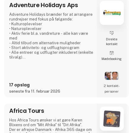
ferien, og aldrig skal gå på kompromis med
Adventure Holidays Aps
noget som helst.
Adventure Holidays brænder for at arrangere
Til Ferie For Alle, kan du igen i år, gå på
rundrejser med fokus på følgende:
opdagelse i en mass
• Kulturoplevelser
• Naturoplevelser
• Aktiv ferie bl.a. vandreture - alle kan være
med
Direkte
- Altid tilbud om alternative ­muligheder
kontakt
• Stort aktivitets- og udflugtsprogram
• Alle entreer og udflugter inkluderet (enkelte
tilvalg)
Møde­booking
• Stor erfaring fra egne rejser
• Stort lokalt netværk på vore rejsemål
• Gode overnatningssteder - Vi har personlig
kontakt til alle
• Lægger vægt på flere overnatninger hvert
17 opslag
sted - ”sjælen” skal være med
2 kontakt­
• Gode busser - lokale chauffører som vi
seneste fra 11. februar 2026
personer
kender
• Madoplevelser især med lokalt islæt
• Alle måltider er inkluderet - Mor
Africa Tours
Hos Africa Tours ønsker vi at gøre Karen
Blixens ord om "Mit Afrika" til "Dit Afrika".
Der er afrejse Danmark - Afrika 365 dage om