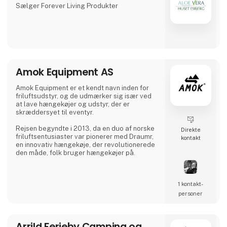
Sælger Forever Living Produkter
Amok Equipment AS
Amok Equipment er et kendt navn inden for
friluftsudstyr, og de udmærker sig især ved
at lave hængekøjer og udstyr, der er
skræddersyet til eventyr.
Rejsen begyndte i 2013, da en duo af norske
Direkte
friluftsentusiaster var pionerer med Draumr,
kontakt
en innovativ hængekøje, der revolutionerede
den måde, folk bruger hængekøjer på.
Deres udstyr er en fusion af moderne
funktionalitet og førsteklasses kvalitet,
1 kontakt­
inspireret af de rige friluftstraditioner i de
nordiske landskaber.
personer
Deres engagement i ekspertise har høstet
global anerkendelse og givet dem
Arrild Ferieby Camping og
prestigefyldte priser for deres holdbare og