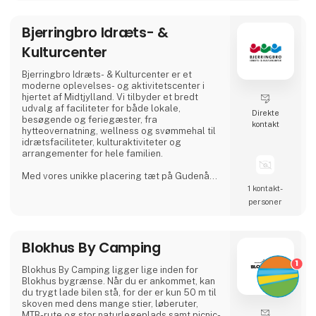
Bjerringbro Idræts- &
Kulturcenter
Bjerringbro Idræts- & Kulturcenter er et
moderne oplevelses- og aktivitetscenter i
hjertet af Midtjylland. Vi tilbyder et bredt
udvalg af faciliteter for både lokale,
Direkte
besøgende og feriegæster, fra
kontakt
hytteovernatning, wellness og svømmehal til
idrætsfaciliteter, kulturaktiviteter og
arrangementer for hele familien.
Med vores unikke placering tæt på Gudenåen
skaber vi rammerne for både aktiv fritid,
1 kontakt­
rolige stunder og hyggelige ophold. Vi
personer
lægger vægt på nærvær, kvalitet og gode
gæsteoplevelser – uanset om man kommer
for en ferie, en dag med wellness, en
Blokhus By Camping
sportsaktivitet eller et større arrangement.
1
Bjerringbro Idræts- & Kulturcenter er en se
Blokhus By Camping ligger lige inden for
Blokhus bygrænse. Når du er ankommet, kan
du trygt lade bilen stå, for der er kun 50 m til
skoven med dens mange stier, løberuter,
MTB-rute og stor naturlegeplads samt picnic-