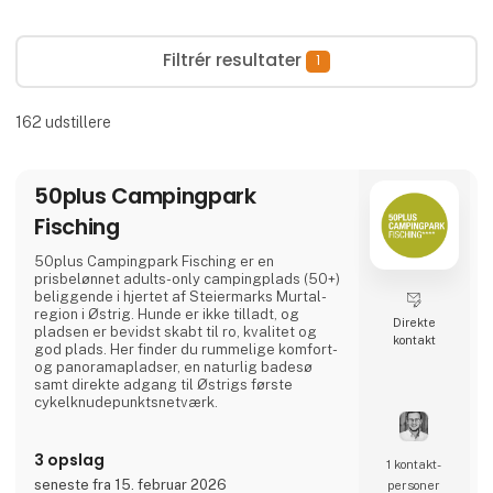
Filtrér resultater
1
162
udstillere
50plus Campingpark
Fisching
50plus Campingpark Fisching er en
prisbelønnet adults-only campingplads (50+)
beliggende i hjertet af Steiermarks Murtal-
region i Østrig. Hunde er ikke tilladt, og
Direkte
pladsen er bevidst skabt til ro, kvalitet og
kontakt
god plads. Her finder du rummelige komfort-
og panoramaplads­er, en naturlig badesø
samt direkte adgang til Østrigs første
cykelknudepunktsnetværk.
Et ideelt valg for aktive livsnydere, der sætter
pris på natur, cykling, regional gastronomi og
3 opslag
1 kontakt­
afslappede aftener ved vandet – i en varm og
seneste fra 15. februar 2026
personer
familieejet atmosfære. 🚐🌿