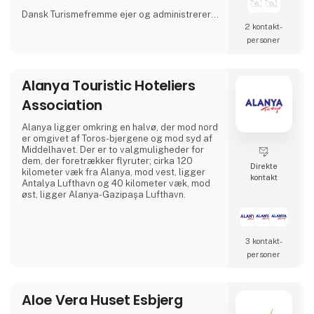
Dansk Turismefremme ejer og administrerer
seks kvalitetsmærkeordninger under Aktiv
2 kontakt­
Danmark, som er et landsdækkende aktiv
personer
ferie-projekt indenfor temaerne Bed+Bike,
Fishing, Walking, Wellness, Gastronomy og
Golf Denmark.
Alanya Touristic Hoteliers
Association
Alanya ligger omkring en halvø, der mod nord
er omgivet af Toros-bjergene og mod syd af
Middelhavet. Der er to valgmuligheder for
dem, der foretrækker flyruter; cirka 120
Direkte
kilometer væk fra Alanya, mod vest, ligger
kontakt
Antalya Lufthavn og 40 kilometer væk, mod
øst, ligger Alanya-Gazipaşa Lufthavn.
3 kontakt­
personer
Aloe Vera Huset Esbjerg