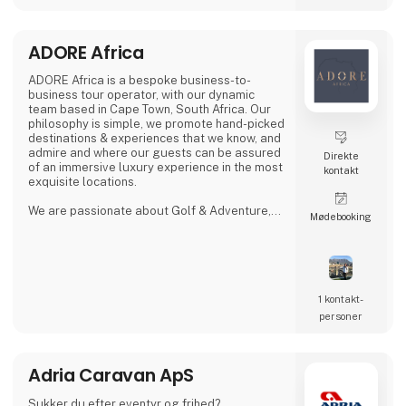
ADORE Africa
ADORE Africa is a bespoke business-to-
business tour operator, with our dynamic
team based in Cape Town, South Africa. Our
philosophy is simple, we promote hand-picked
destinations & experiences that we know, and
admire and where our guests can be assured
Direkte
of an immersive luxury experience in the most
kontakt
exquisite locations.
We are passionate about Golf & Adventure,
Møde­booking
Wildlife Safaris, Tropical Island, and Culinary
Journeys defined by a seamless flow of
tailored experiences crafted from the most
comprehensive and discerning selection,
always with ‘an eye on what matters.
We provide our global clients with a
1 kontakt­
professional, high-quality travel co
personer
Adria Caravan ApS
Sukker du efter eventyr og frihed?