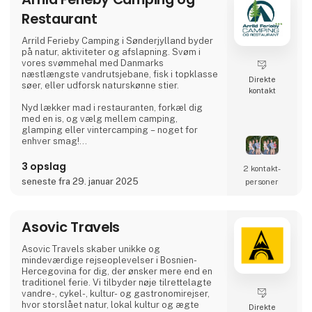
pålidelige produkter, der forbedrer
Restaurant
udendørsoplevelsen
Arrild Ferieby Camping i Sønderjylland byder
på natur, aktiviteter og afslapning. Svøm i
vores svømmehal med Danmarks
næstlængste vandrutsjebane, fisk i topklasse
Direkte
søer, eller udforsk naturskønne stier.
kontakt
Nyd lækker mad i restauranten, forkæl dig
med en is, og vælg mellem camping,
glamping eller vintercamping – noget for
enhver smag!
Book din ferie og oplev ægte ferieidyl hos
3 opslag
2 kontakt­
Arrild Ferieby Camping!
seneste fra 29. januar 2025
personer
Asovic Travels
Asovic Travels skaber unikke og
mindeværdige rejseoplevelser i Bosnien-
Hercegovina for dig, der ønsker mere end en
traditionel ferie. Vi tilbyder nøje tilrettelagte
vandre-, cykel-, kultur- og gastronomirejser,
hvor storslået natur, lokal kultur og ægte
Direkte