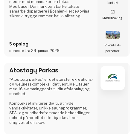
møder med mennesker er i fokus.
kontakt
Med base i Danmark og stærke lokale
samarbejdspartnere i Bosnien-Hercegovina
sikrer vi trygge rammer, høj kvalitet og
Møde­booking
oplevelser, der går tæt på landets sjæl –
langt fra masseturismen.
5 opslag
2 kontakt­
seneste fra 29. januar 2026
personer
Atostogų Parkas
"Atostogų parkas" er det største rekreations-
og wellnesskompleks i det vestlige Litauen,
med 16 swimmingpools til din afslapning og
sundhed.
Komplekset inviterer dig til at nyde
vandaktiviteter, unikke saunaprogrammer,
SPA- og sundhedsfremmende behandlinger,
ophold på hotellet eller bjælkevillaer
omgivet af en skov.