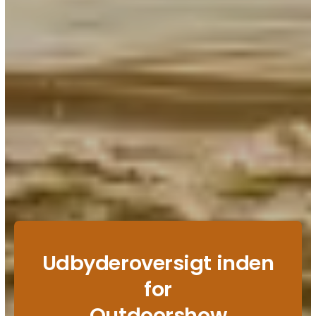
Udbyderoversigt inden
for
Outdoorshow