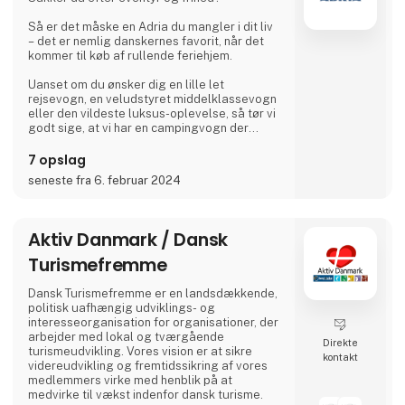
Så er det måske en Adria du mangler i dit liv
– det er nemlig danskernes favorit, når det
kommer til køb af rullende feriehjem.
Uanset om du ønsker dig en lille let
rejsevogn, en veludstyret middelklassevogn
eller den vildeste luksus-oplevelse, så tør vi
godt sige, at vi har en campingvogn der
matcher.
7 opslag
Hvis du ikke er helt solgt af idéen om
seneste fra 6. februar 2024
campingvogn, så leverer vi selvfølgelig også
autocampere og vans med state-of-the-art
design i høj kvalitet, så du bare kan nyde
ferien, og aldrig skal gå på kompromis med
Aktiv Danmark / Dansk
noget som helst.
Turismefremme
Til Ferie For Alle, kan du igen i år, gå på
opdagelse i en mass
Dansk Turismefremme er en landsdækkende,
politisk uafhængig udviklings- og
interesseorganisation for organisationer, der
arbejder med lokal og tværgående
Direkte
turismeudvikling. Vores vision er at sikre
kontakt
videreudvikling og fremtidssikring af vores
medlemmers virke med henblik på at
medvirke til vækst indenfor dansk turisme.