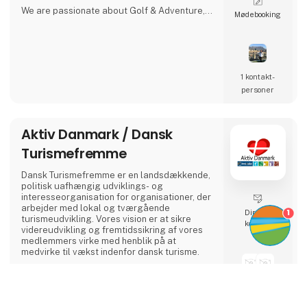
We are passionate about Golf & Adventure,
Møde­booking
Wildlife Safaris, Tropical Island, and Culinary
Journeys defined by a seamless flow of
tailored experiences crafted from the most
comprehensive and discerning selection,
always with ‘an eye on what matters.
We provide our global clients with a
1 kontakt­
professional, high-quality travel co
personer
Aktiv Danmark / Dansk
Turismefremme
Dansk Turismefremme er en landsdækkende,
politisk uafhængig udviklings- og
interesseorganisation for organisationer, der
arbejder med lokal og tværgående
1
Direkte
turismeudvikling. Vores vision er at sikre
kontakt
videreudvikling og fremtidssikring af vores
medlemmers virke med henblik på at
medvirke til vækst indenfor dansk turisme.
Dansk Turismefremme ejer og administrerer
seks kvalitetsmærkeordninger under Aktiv
2 kontakt­
Danmark, som er et landsdækkende aktiv
keyboard_arrow_up
personer
ferie-projekt indenfor temaerne Bed+Bike,