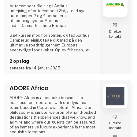
I 2026 afholder vi hele 7 golfkurser - tre
kickstart kurser i foråret og fire over
Autocamper udlejning i Aarhus
sommeren. Her får både be
udlejning af autocamper i Østjylland nye
autocamper 2 og 4 personers
afhentning syd for Aarhus
midt i Danmark til hele Europa
Direkte
Sæt kursen mod horisonten, og lad Aarhus
kontakt
Camperudlejning tage dig med på den
ultimative roadtrip gennem Europas
eventyrlige landskaber. Oplev friheden, lev
drømmen, og lad autocamperen være din
vejviser til uforglemmelige øjeblikke med
2 opslag
vores autocamper udlejning.
seneste fra 14. januar 2025
Tag på opdagelse i gamle byer, udforsk
skjulte perler, og lad dig fortrylle af Europas
mangfoldige kulturer og smagsoplevelser.
ADORE Africa
Velkommen til autocamperens magiske
ADORE Africa is a bespoke business-to-
verden: Dit eventyr begynder her.
business tour operator, with our dynamic
team based in Cape Town, South Africa. Our
Hvor går turen h
philosophy is simple, we promote hand-picked
destinations & experiences that we know, and
admire and where our guests can be assured
Direkte
of an immersive luxury experience in the most
kontakt
exquisite locations.