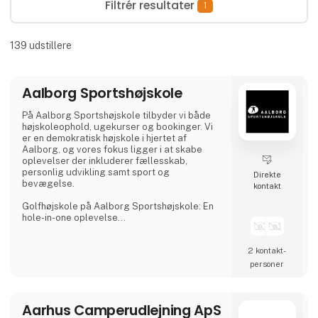
Filtrér resultater
1
139
udstillere
Aalborg Sportshøjskole
På Aalborg Sportshøjskole tilbyder vi både
højskoleophold, ugekurser og bookinger. Vi
er en demokratisk højskole i hjertet af
Aalborg, og vores fokus ligger i at skabe
oplevelser der inkluderer fællesskab,
personlig udvikling samt sport og
Direkte
bevægelse.
kontakt
Golfhøjskole på Aalborg Sportshøjskole: En
hole-in-one oplevelse
Kunne du tænke dig at prøve kræfter med
2 kontakt­
fantastiske, nordjyske golfbaner og opleve
en uge fyldt med velsmagende mad, golf,
personer
socialt samvær og højskolestemning? Så vil
vores golfkurser helt sikkert være noget for
dig.
Aarhus Camperudlejning ApS