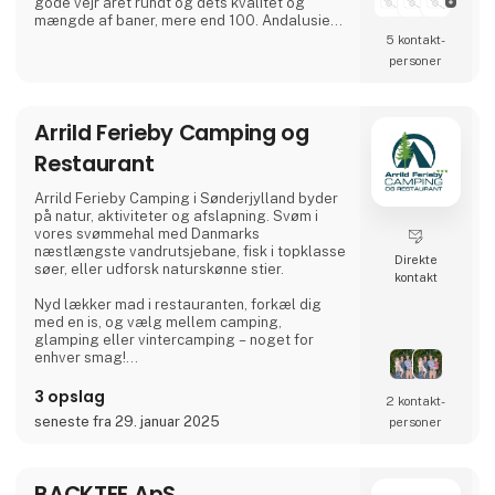
gode vejr året rundt og dets kvalitet og
mængde af baner, mere end 100. Andalusien
er anerkendt for godt vejr året rundt og
5 kontakt­
indbefatter Spaniens engagement i
personer
golfturisme. Med over en tredjedel af landets
baner er regionen Andalusien hjemsted for
nogle af verdens fineste mesterskabsbaner,
Arrild Ferieby Camping og
uovertruffen gæstfrihed og en infrastruktur,
der kan rumme 500.000 golfspillere, der
Restaurant
Arrild Ferieby Camping i Sønderjylland byder
på natur, aktiviteter og afslapning. Svøm i
vores svømmehal med Danmarks
næstlængste vandrutsjebane, fisk i topklasse
Direkte
søer, eller udforsk naturskønne stier.
kontakt
Nyd lækker mad i restauranten, forkæl dig
med en is, og vælg mellem camping,
glamping eller vintercamping – noget for
enhver smag!
Book din ferie og oplev ægte ferieidyl hos
3 opslag
2 kontakt­
Arrild Ferieby Camping!
seneste fra 29. januar 2025
personer
BACKTEE ApS