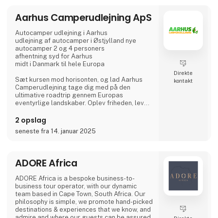
vores golfkurser helt sikkert være noget for
dig.
Aarhus Camperudlejning ApS
I 2026 afholder vi hele 7 golfkurser - tre
kickstart kurser i foråret og fire over
Autocamper udlejning i Aarhus
sommeren. Her får både be
udlejning af autocamper i Østjylland nye
autocamper 2 og 4 personers
afhentning syd for Aarhus
midt i Danmark til hele Europa
Direkte
Sæt kursen mod horisonten, og lad Aarhus
kontakt
Camperudlejning tage dig med på den
ultimative roadtrip gennem Europas
eventyrlige landskaber. Oplev friheden, lev
drømmen, og lad autocamperen være din
vejviser til uforglemmelige øjeblikke med
2 opslag
vores autocamper udlejning.
seneste fra 14. januar 2025
Tag på opdagelse i gamle byer, udforsk
skjulte perler, og lad dig fortrylle af Europas
mangfoldige kulturer og smagsoplevelser.
ADORE Africa
Velkommen til autocamperens magiske
ADORE Africa is a bespoke business-to-
verden: Dit eventyr begynder her.
business tour operator, with our dynamic
team based in Cape Town, South Africa. Our
Hvor går turen h
philosophy is simple, we promote hand-picked
destinations & experiences that we know, and
admire and where our guests can be assured