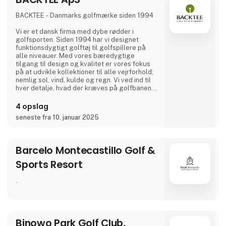
BACKTEE - Danmarks golfmærke siden 1994
Vi er et dansk firma med dybe rødder i
golfsporten. Siden 1994 har vi designet
funktionsdygtigt golftøj til golfspillere på
alle niveauer. Med vores bæredygtige
tilgang til design og kvalitet er vores fokus
på at udvikle kollektioner til alle vejrforhold;
nemlig sol, vind, kulde og regn. Vi ved ind til
hver detalje, hvad der kræves på golfbanen
og lægger derfor stor vægt på at vores
produkter er udviklet af golfspillere til
4 opslag
golfspillere.
seneste fra 10. januar 2025
VELKOMMEN TIL VORES UNIVERS
Barcelo Montecastillo Golf &
Sports Resort
.
Binowo Park Golf Club,