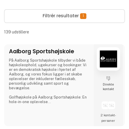
Filtrér resultater
1
139
udstillere
Aalborg Sportshøjskole
På Aalborg Sportshøjskole tilbyder vi både
højskoleophold, ugekurser og bookinger. Vi
er en demokratisk højskole i hjertet af
Aalborg, og vores fokus ligger i at skabe
oplevelser der inkluderer fællesskab,
personlig udvikling samt sport og
Direkte
bevægelse.
kontakt
Golfhøjskole på Aalborg Sportshøjskole: En
hole-in-one oplevelse
Kunne du tænke dig at prøve kræfter med
2 kontakt­
fantastiske, nordjyske golfbaner og opleve
en uge fyldt med velsmagende mad, golf,
personer
socialt samvær og højskolestemning? Så vil