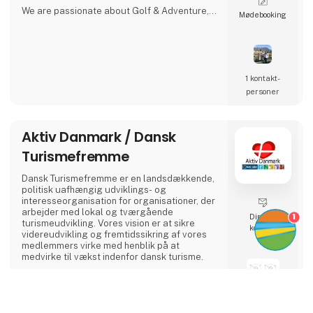
We are passionate about Golf & Adventure,
Møde­booking
Wildlife Safaris, Tropical Island, and Culinary
Journeys defined by a seamless flow of
tailored experiences crafted from the most
comprehensive and discerning selection,
always with ‘an eye on what matters.
We provide our global clients with a
1 kontakt­
professional, high-quality travel co
personer
Aktiv Danmark / Dansk
Turismefremme
Dansk Turismefremme er en landsdækkende,
politisk uafhængig udviklings- og
interesseorganisation for organisationer, der
arbejder med lokal og tværgående
1
Direkte
turismeudvikling. Vores vision er at sikre
kontakt
videreudvikling og fremtidssikring af vores
medlemmers virke med henblik på at
medvirke til vækst indenfor dansk turisme.
Dansk Turismefremme ejer og administrerer
seks kvalitetsmærkeordninger under Aktiv
2 kontakt­
Danmark, som er et landsdækkende aktiv
keyboard_arrow_up
personer
ferie-projekt indenfor temaerne Bed+Bike,