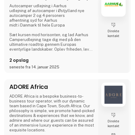
I 2026 afholder vi hele 7 golfkurser - tre
kickstart kurser i foråret og fire over
Autocamper udlejning i Aarhus
sommeren. Her får både be
udlejning af autocamper i Østjylland nye
autocamper 2 og 4 personers
afhentning syd for Aarhus
midt i Danmark til hele Europa
Direkte
Sæt kursen mod horisonten, og lad Aarhus
kontakt
Camperudlejning tage dig med på den
ultimative roadtrip gennem Europas
eventyrlige landskaber. Oplev friheden, lev
drømmen, og lad autocamperen være din
vejviser til uforglemmelige øjeblikke med
2 opslag
vores autocamper udlejning.
seneste fra 14. januar 2025
Tag på opdagelse i gamle byer, udforsk
skjulte perler, og lad dig fortrylle af Europas
mangfoldige kulturer og smagsoplevelser.
ADORE Africa
Velkommen til autocamperens magiske
ADORE Africa is a bespoke business-to-
verden: Dit eventyr begynder her.
business tour operator, with our dynamic
team based in Cape Town, South Africa. Our
Hvor går turen h
philosophy is simple, we promote hand-picked
destinations & experiences that we know, and
admire and where our guests can be assured
Direkte
of an immersive luxury experience in the most
kontakt
exquisite locations.