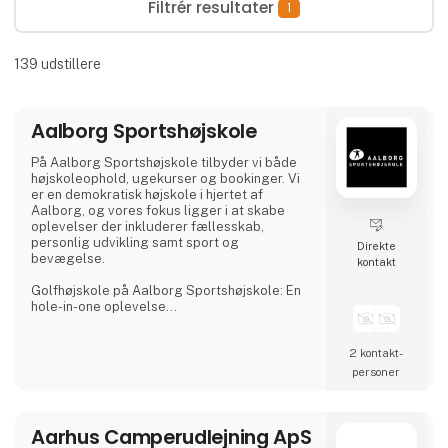
Filtrér resultater
1
139
udstillere
Aalborg Sportshøjskole
På Aalborg Sportshøjskole tilbyder vi både
højskoleophold, ugekurser og bookinger. Vi
er en demokratisk højskole i hjertet af
Aalborg, og vores fokus ligger i at skabe
oplevelser der inkluderer fællesskab,
personlig udvikling samt sport og
Direkte
bevægelse.
kontakt
Golfhøjskole på Aalborg Sportshøjskole: En
hole-in-one oplevelse
Kunne du tænke dig at prøve kræfter med
2 kontakt­
fantastiske, nordjyske golfbaner og opleve
en uge fyldt med velsmagende mad, golf,
personer
socialt samvær og højskolestemning? Så vil
vores golfkurser helt sikkert være noget for
dig.
Aarhus Camperudlejning ApS