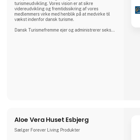
turismeudvikling. Vores vision er at sikre
videreudvikling og fremtidssikring af vores
medlemmers virke med henblik på at medvirke til
vækst indenfor dansk turisme.
Dansk Turismefremme ejer og administrerer seks
kvalitetsmærkeordninger under Aktiv Danmark,
som er et landsdækkende aktiv ferie-projekt
indenfor temaerne Bed+Bike, Fishing, Walking,
Wellness, Gastronomy og Golf Denmark.
Aloe Vera Huset Esbjerg
Sælger Forever Living Produkter