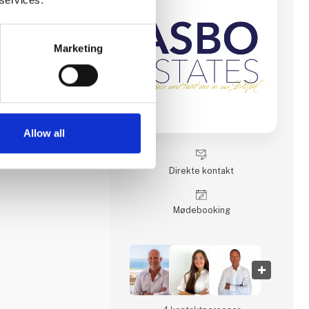
domsmægler
endomsmæglerfirma
aliseret i boliger på
Marketing
et og professionelt
r med høj faglighed,
 service.
lidelig og troværdig
en – uanset om du
n, søger en bolig til
Allow all
 en attraktiv
anske
Direkte kontakt
f Arvid Brøndum, som
msbranchen valgte at
s på kvalitet,
Møde­booking