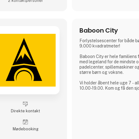
2 kontakt­personer
Baboon City
Forlystelsescenter for både b
9.000 kvadratmeter!
Baboon City er hele familiens 
med legeland for de mindste o
padelcenter, spillemaskiner o
større børn og voksne.
Vi holder åbent hele uge 7 - alle dage fra klokken
10.00-19.00. Kom og få den sjo
Direkte kontakt
Møde­booking