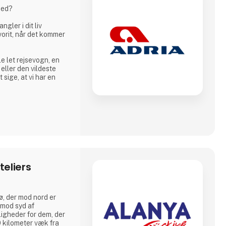
ihed?
gler i dit liv
vorit, når det kommer
le let rejsevogn, en
eller den vildeste
 sige, at vi har en
idéen om campingvogn,
så autocampere og
n i høj kvalitet, så
drig skal gå på
st.
 i år, gå på opdagelse
teliers
ø, der mod nord er
 mod syd af
ligheder for dem, der
0 kilometer væk fra