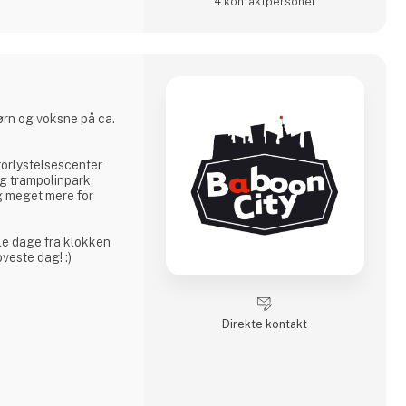
4 kontakt­personer
ørn og voksne på ca.
forlystelsescenter
g trampolinpark,
g meget mere for
veste dag! :)
Direkte kontakt