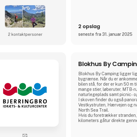
2 opslag
seneste fra 31. januar 2025
2 kontakt­personer
Blokhus By Campi
Blokhus By Camping ligger lig
bygrænse. Når du er ankommet
bilen stå, for der er kun 50 m 
mange stier, løberuter, MTB-ru
naturlegeplads samt picnic- o
I skoven finder du også panor
Vestkystruten, Hærvejen og na
North Sea Trail.
Hvis du foretrækker stranden, 
kilometers gåtur direkte gen
Søger du shopping, caféer elle
kan Blokhus sagtens være med
stort udvalg af butikker, mad o