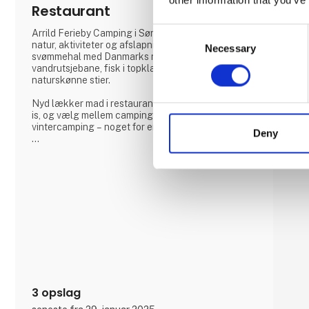
Restaurant
Consent
Arrild Ferieby Camping i Sønderjylland byder på
natur, aktiviteter og afslapning. Svøm i vores
Necessary
Selection
svømmehal med Danmarks næstlængste
vandrutsjebane, fisk i topklasse søer, eller udforsk
naturskønne stier.
Nyd lækker mad i restauranten, forkæl dig med en
is, og vælg mellem camping, glamping eller
vintercamping – noget for enhver smag!
Deny
Book din ferie og oplev ægte ferieidyl hos Arrild
Ferieby Camping!
3 opslag