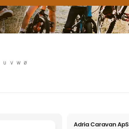
U
V
W
Ø
Adria Caravan ApS