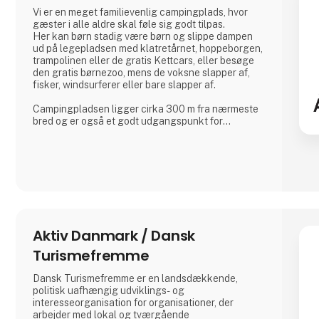
Vi er en meget familievenlig campingplads, hvor
gæster i alle aldre skal føle sig godt tilpas.
Her kan børn stadig være børn og slippe dampen
ud på legepladsen med klatretårnet, hoppeborgen,
trampolinen eller de gratis Kettcars, eller besøge
den gratis børnezoo, mens de voksne slapper af,
fisker, windsurferer eller bare slapper af.
Campingpladsen ligger cirka 300 m fra nærmeste
bred og er også et godt udgangspunkt for
vandreture.
I vores lille café eller i ølhaven, når vejret er godt,
mødes mange gæster og øboere til en drink med
kaffe eller øl.
Vi glæder os til at møde dig
Dirk, Isabell, Tim og Joe Schäfer
Aktiv Danmark / Dansk
Turismefremme
Dansk Turismefremme er en landsdækkende,
politisk uafhængig udviklings- og
interesseorganisation for organisationer, der
arbejder med lokal og tværgående