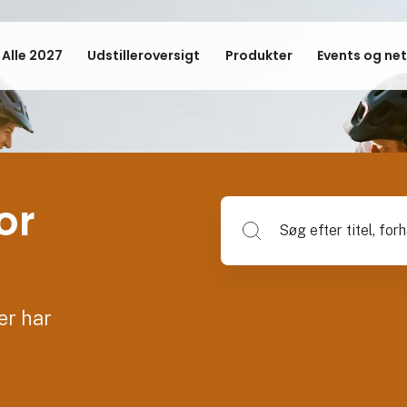
 Alle 2027
Udstilleroversigt
Produkter
Events og ne
or
Søg efter titel, forhandlerna
er har