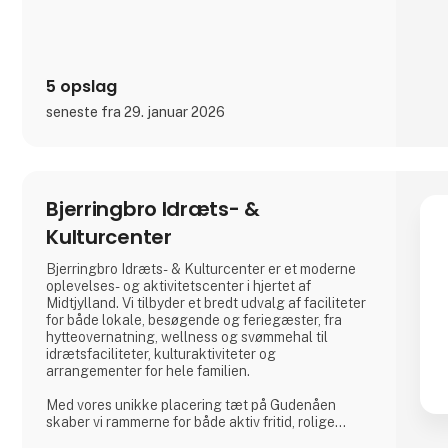
5 opslag
seneste fra 29. januar 2026
Bjerringbro Idræts- &
Kulturcenter
Bjerringbro Idræts- & Kulturcenter er et moderne
oplevelses- og aktivitetscenter i hjertet af
Midtjylland. Vi tilbyder et bredt udvalg af faciliteter
for både lokale, besøgende og feriegæster, fra
hytteovernatning, wellness og svømmehal til
idrætsfaciliteter, kulturaktiviteter og
arrangementer for hele familien.
Med vores unikke placering tæt på Gudenåen
skaber vi rammerne for både aktiv fritid, rolige
stunder og hyggelige ophold. Vi lægger vægt på