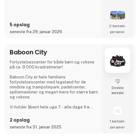
oplevelser, der går tæt på landets sjæl –
langt fra masseturismen.
5 opslag
2 kontakt­
seneste fra 29. januar 2026
personer
Baboon City
Forlystelsescenter for både børn og voksne
på ca. 9.000 kvadratmeter!
Baboon City er hele familiens
forlystelsescenter med legeland for de
mindste og trampolinpark, padelcenter,
Direkte
spillemaskiner og meget mere for større børn
kontakt
og voksne.
Vi holder åbent hele uge 7 - alle dage fra
klokken 10.00-19.00. Kom og få den sjoveste
dag! :)
2 opslag
1 kontakt­
seneste fra 31. januar 2025
personer