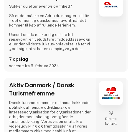
godt, mødes mange gæster og øboere til en
drink med kaffe eller øl.
Sukker du efter eventyr og frihed?
Vi glæder os til at møde dig
Så er det måske en Adria du mangler i dit liv
– det er nemlig danskernes favorit, når det
Dirk, Isabell, Tim og Joe Schäfer
kommer til køb af rullende feriehjem.
Uanset om du ønsker dig en lille let
rejsevogn, en veludstyret middelklassevogn
eller den vildeste luksus-oplevelse, så tør vi
godt sige, at vi har en campingvogn der
matcher.
7 opslag
Hvis du ikke er helt solgt af idéen om
seneste fra 6. februar 2024
campingvogn, så leverer vi selvfølgelig også
autocampere og vans med state-of-the-art
design i høj kvalitet, så du bare kan nyde
ferien, og aldrig skal gå på kompromis med
Aktiv Danmark / Dansk
noget som helst.
Turismefremme
Til Ferie For Alle, kan du igen i år, gå på
opdagelse i en mass
Dansk Turismefremme er en landsdækkende,
politisk uafhængig udviklings- og
interesseorganisation for organisationer, der
arbejder med lokal og tværgående
Direkte
turismeudvikling. Vores vision er at sikre
kontakt
videreudvikling og fremtidssikring af vores
medlemmers virke med henblik på at