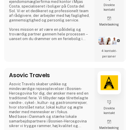
ejendomsmæglerfirma med kontor i Mijas
Direkte
Costa, specialiseret i boliger på Costa del
kontakt
Sol. Vi er et dedikeret og professionelt team
af rådgivere, der arbejder med høj faglighed,
gennemsigtighed og personlig service.
Møde­booking
Vores mission er at være en pålidelig og
troværdig partner gennem hele processen –
uanset om du drømmer om en feriebolig i
solen, søger en bolig til permanent ophold,
eller ønsker en attraktiv
4 kontakt­
investeringsmulighed i det spanske
personer
ejendomsmarked.
Asbo Estates blev grundlag af Arvid
Brøndum, som med solid erfaring fra
Asovic Travels
ejendomsbranchen valgte at skabe et
mæglerfirma med fokus på kvalitet,
Asovic Travels skaber unikke og
relationer og rådgi
mindeværdige rejseoplevelser i Bosnien-
Hercegovina for dig, der ønsker mere end en
traditionel ferie. Vi tilbyder nøje tilrettelagte
vandre-, cykel-, kultur- og gastronomirejser,
hvor storslået natur, lokal kultur og ægte
Direkte
møder med mennesker er i fokus.
kontakt
Med base i Danmark og stærke lokale
samarbejdspartnere i Bosnien-Hercegovina
sikrer vi trygge rammer, høj kvalitet og
Møde­booking