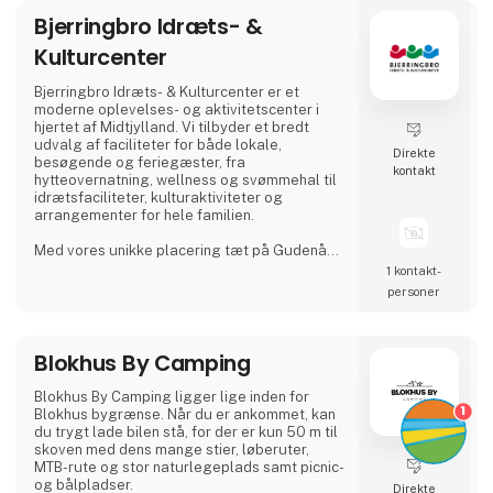
Bjerringbro Idræts- &
Kulturcenter
Bjerringbro Idræts- & Kulturcenter er et
moderne oplevelses- og aktivitetscenter i
hjertet af Midtjylland. Vi tilbyder et bredt
udvalg af faciliteter for både lokale,
Direkte
besøgende og feriegæster, fra
kontakt
hytteovernatning, wellness og svømmehal til
idrætsfaciliteter, kulturaktiviteter og
arrangementer for hele familien.
Med vores unikke placering tæt på Gudenåen
skaber vi rammerne for både aktiv fritid,
1 kontakt­
rolige stunder og hyggelige ophold. Vi
personer
lægger vægt på nærvær, kvalitet og gode
gæsteoplevelser – uanset om man kommer
for en ferie, en dag med wellness, en
Blokhus By Camping
sportsaktivitet eller et større arrangement.
Bjerringbro Idræts- & Kulturcenter er en se
Blokhus By Camping ligger lige inden for
1
Blokhus bygrænse. Når du er ankommet, kan
du trygt lade bilen stå, for der er kun 50 m til
skoven med dens mange stier, løberuter,
MTB-rute og stor naturlegeplads samt picnic-
og bålpladser.
Direkte