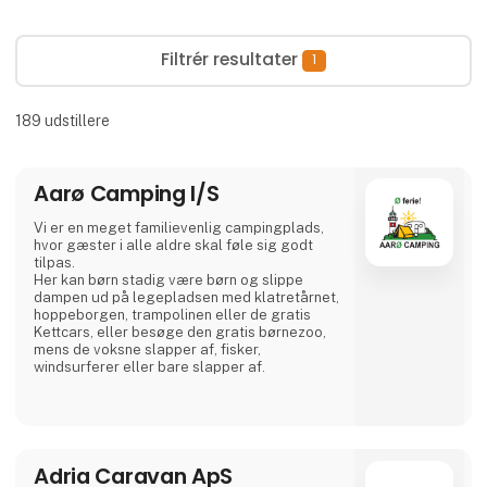
Filtrér resultater
1
189
udstillere
Aarø Camping I/S
Vi er en meget familievenlig campingplads,
hvor gæster i alle aldre skal føle sig godt
tilpas.
Her kan børn stadig være børn og slippe
dampen ud på legepladsen med klatretårnet,
hoppeborgen, trampolinen eller de gratis
Kettcars, eller besøge den gratis børnezoo,
mens de voksne slapper af, fisker,
windsurferer eller bare slapper af.
Campingpladsen ligger cirka 300 m fra
nærmeste bred og er også et godt
udgangspunkt for vandreture.
Adria Caravan ApS
I vores lille café eller i ølhaven, når vejret er