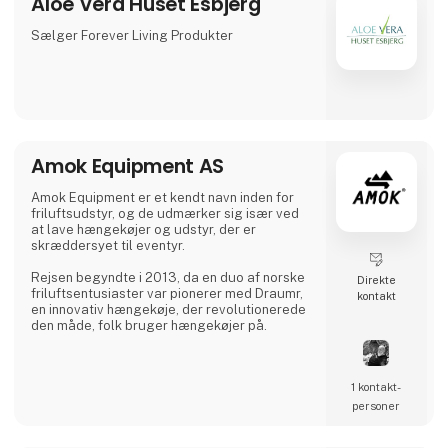
Aloe Vera Huset Esbjerg
Sælger Forever Living Produkter
Amok Equipment AS
Amok Equipment er et kendt navn inden for
friluftsudstyr, og de udmærker sig især ved
at lave hængekøjer og udstyr, der er
skræddersyet til eventyr.
Rejsen begyndte i 2013, da en duo af norske
Direkte
friluftsentusiaster var pionerer med Draumr,
kontakt
en innovativ hængekøje, der revolutionerede
den måde, folk bruger hængekøjer på.
Deres udstyr er en fusion af moderne
funktionalitet og førsteklasses kvalitet,
1 kontakt­
inspireret af de rige friluftstraditioner i de
nordiske landskaber.
personer
Deres engagement i ekspertise har høstet