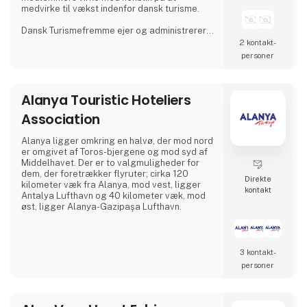
medvirke til vækst indenfor dansk turisme.
Dansk Turismefremme ejer og administrerer
seks kvalitetsmærkeordninger under Aktiv
2 kontakt­
Danmark, som er et landsdækkende aktiv
personer
ferie-projekt indenfor temaerne Bed+Bike,
Fishing, Walking, Wellness, Gastronomy og
Golf Denmark.
Alanya Touristic Hoteliers
Association
Alanya ligger omkring en halvø, der mod nord
er omgivet af Toros-bjergene og mod syd af
Middelhavet. Der er to valgmuligheder for
dem, der foretrækker flyruter; cirka 120
Direkte
kilometer væk fra Alanya, mod vest, ligger
kontakt
Antalya Lufthavn og 40 kilometer væk, mod
øst, ligger Alanya-Gazipaşa Lufthavn.
3 kontakt­
personer