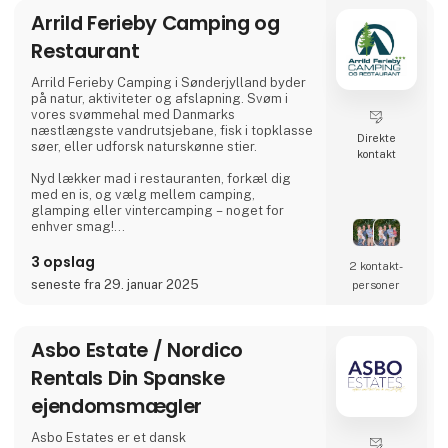
global anerkendelse og givet dem
Arrild Ferieby Camping og
prestigefyldte priser for deres holdbare og
pålidelige produkter, der forbedrer
Restaurant
udendørsoplevelsen
Arrild Ferieby Camping i Sønderjylland byder
på natur, aktiviteter og afslapning. Svøm i
vores svømmehal med Danmarks
næstlængste vandrutsjebane, fisk i topklasse
Direkte
søer, eller udforsk naturskønne stier.
kontakt
Nyd lækker mad i restauranten, forkæl dig
med en is, og vælg mellem camping,
glamping eller vintercamping – noget for
enhver smag!
Book din ferie og oplev ægte ferieidyl hos
3 opslag
2 kontakt­
Arrild Ferieby Camping!
seneste fra 29. januar 2025
personer
Asbo Estate / Nordico
Rentals Din Spanske
ejendomsmægler
Asbo Estates er et dansk