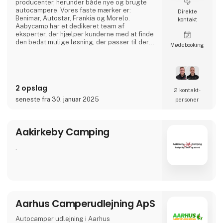
producenter, herunder både nye og brugte
autocampere. Vores faste mærker er:
Direkte
Benimar, Autostar, Frankia og Morelo.
kontakt
Aabycamp har et dedikeret team af
eksperter, der hjælper kunderne med at finde
den bedst mulige løsning, der passer til deres
Møde­booking
behov og budget. Udover salg af
autocampere tilbyder Aabycamp også
service og vedligeholdelse af køretøjer samt
rådgivning om autocampinglivet.
Kundetilfredshed er en prioritet for
2 opslag
virksomheden, og de stræber efter at sikre en
2 kontakt­
god og pålidelig oplevelse for d
seneste fra 30. januar 2025
personer
Aakirkeby Camping
.
Aarhus Camperudlejning ApS
Autocamper udlejning i Aarhus