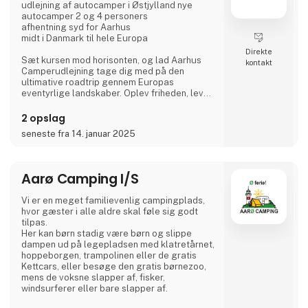
udlejning af autocamper i Østjylland nye
autocamper 2 og 4 personers
afhentning syd for Aarhus
midt i Danmark til hele Europa
Direkte
Sæt kursen mod horisonten, og lad Aarhus
kontakt
Camperudlejning tage dig med på den
ultimative roadtrip gennem Europas
eventyrlige landskaber. Oplev friheden, lev
drømmen, og lad autocamperen være din
vejviser til uforglemmelige øjeblikke med
2 opslag
vores autocamper udlejning.
seneste fra 14. januar 2025
Tag på opdagelse i gamle byer, udforsk
skjulte perler, og lad dig fortrylle af Europas
mangfoldige kulturer og smagsoplevelser.
Aarø Camping I/S
Velkommen til autocamperens magiske
Vi er en meget familievenlig campingplads,
verden: Dit eventyr begynder her.
hvor gæster i alle aldre skal føle sig godt
tilpas.
Hvor går turen h
Her kan børn stadig være børn og slippe
dampen ud på legepladsen med klatretårnet,
hoppeborgen, trampolinen eller de gratis
Kettcars, eller besøge den gratis børnezoo,
mens de voksne slapper af, fisker,
windsurferer eller bare slapper af.