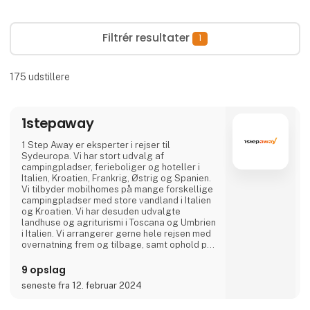
Filtrér resultater
1
175
udstillere
1stepaway
1 Step Away er eksperter i rejser til
Sydeuropa. Vi har stort udvalg af
campingpladser, ferieboliger og hoteller i
Italien, Kroatien, Frankrig, Østrig og Spanien.
Vi tilbyder mobilhomes på mange forskellige
campingpladser med store vandland i Italien
og Kroatien. Vi har desuden udvalgte
landhuse og agriturismi i Toscana og Umbrien
i Italien. Vi arrangerer gerne hele rejsen med
overnatning frem og tilbage, samt ophold på
et eller flere steder på den endelige
destination. Er I en gruppe eller flere familier
9 opslag
der rejser sammen, kan vi flere steder
seneste fra 12. februar 2024
arrangere at I kommer til at bo direkte ved
siden af hinanden.