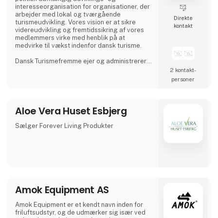
interesseorganisation for organisationer, der
arbejder med lokal og tværgående
Direkte
turismeudvikling. Vores vision er at sikre
kontakt
videreudvikling og fremtidssikring af vores
medlemmers virke med henblik på at
medvirke til vækst indenfor dansk turisme.
Dansk Turismefremme ejer og administrerer
seks kvalitetsmærkeordninger under Aktiv
2 kontakt­
Danmark, som er et landsdækkende aktiv
personer
ferie-projekt indenfor temaerne Bed+Bike,
Fishing, Walking, Wellness, Gastronomy og
Golf Denmark.
Aloe Vera Huset Esbjerg
Sælger Forever Living Produkter
Amok Equipment AS
Amok Equipment er et kendt navn inden for
friluftsudstyr, og de udmærker sig især ved