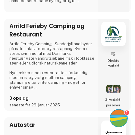
anmeldelser af både nye og brugte
autocampere og campingvogne, udstyr mm.
Arrild Ferieby Camping og
Restaurant
Arrild Ferieby Camping i Sønderjylland byder
på natur, aktiviteter og afslapning. Svøm i
vores svømmehal med Danmarks
næstlængste vandrutsjebane, fisk i topklasse
Direkte
søer, eller udforsk naturskønne stier.
kontakt
Nyd lækker mad i restauranten, forkæl dig
med en is, og vælg mellem camping,
glamping eller vintercamping – noget for
enhver smag!
Book din ferie og oplev ægte ferieidyl hos
3 opslag
2 kontakt­
Arrild Ferieby Camping!
seneste fra 29. januar 2025
personer
1
Autostar
.