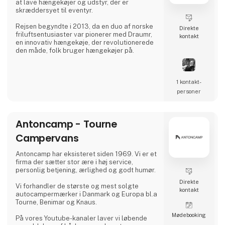
at lave hængekøjer og udstyr, der er
skræddersyet til eventyr.
Rejsen begyndte i 2013, da en duo af norske
Direkte
friluftsentusiaster var pionerer med Draumr,
kontakt
en innovativ hængekøje, der revolutionerede
den måde, folk bruger hængekøjer på.
Deres udstyr er en fusion af moderne
funktionalitet og førsteklasses kvalitet,
1 kontakt­
inspireret af de rige friluftstraditioner i de
nordiske landskaber.
personer
Deres engagement i ekspertise har høstet
global anerkendelse og givet dem
Antoncamp - Tourne
prestigefyldte priser for deres holdbare og
pålidelige produkter, der forbedrer
Campervans
udendørsoplevelsen
Antoncamp har eksisteret siden 1969. Vi er et
firma der sætter stor ære i høj service,
personlig betjening, ærlighed og godt humør.
Direkte
Vi forhandler de største og mest solgte
kontakt
autocampermærker i Danmark og Europa bl.a
Tourne, Benimar og Knaus.
Møde­booking
På vores Youtube-kanaler laver vi løbende