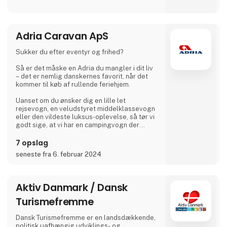
Campingpladsen ligger cirka 300 m fra
nærmeste bred og er også et godt
udgangspunkt for vandreture.
Adria Caravan ApS
I vores lille café eller i ølhaven, når vejret er
godt, mødes mange gæster og øboere til en
drink med kaffe eller øl.
Sukker du efter eventyr og frihed?
Vi glæder os til at møde dig
Så er det måske en Adria du mangler i dit liv
– det er nemlig danskernes favorit, når det
Dirk, Isabell, Tim og Joe Schäfer
kommer til køb af rullende feriehjem.
Uanset om du ønsker dig en lille let
rejsevogn, en veludstyret middelklassevogn
eller den vildeste luksus-oplevelse, så tør vi
godt sige, at vi har en campingvogn der
matcher.
7 opslag
Hvis du ikke er helt solgt af idéen om
seneste fra 6. februar 2024
campingvogn, så leverer vi selvfølgelig også
autocampere og vans med state-of-the-art
design i høj kvalitet, så du bare kan nyde
ferien, og aldrig skal gå på kompromis med
Aktiv Danmark / Dansk
noget som helst.
Turismefremme
Til Ferie For Alle, kan du igen i år, gå på
opdagelse i en mass
Dansk Turismefremme er en landsdækkende,
politisk uafhængig udviklings- og