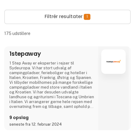
Filtrér resultater
1
175
udstillere
1stepaway
1 Step Away er eksperter i rejser til
Sydeuropa. Vi har stort udvalg af
campingpladser, ferieboliger og hoteller i
Italien, Kroatien, Frankrig, Østrig og Spanien.
Vi tilbyder mobilhomes på mange forskellige
campingpladser med store vandland i Italien
og Kroatien. Vi har desuden udvalgte
landhuse og agriturismi i Toscana og Umbrien
i Italien. Vi arrangerer gerne hele rejsen med
overnatning frem og tilbage, samt ophold på
et eller flere steder på den endelige
destination. Er I en gruppe eller flere familier
9 opslag
der rejser sammen, kan vi flere steder
seneste fra 12. februar 2024
arrangere at I kommer til at bo direkte ved
siden af hinanden.