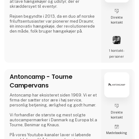
at lave hængekøjer og udstyr, der er
skræddersyet til eventyr.
Rejsen begyndte i 2013, da en duo af norske
Direkte
friluftsentusiaster var pionerer med Draumr,
kontakt
en innovativ hængekøje, der revolutionerede
den måde, folk bruger hængekøjer på.
Deres udstyr er en fusion af moderne
funktionalitet og førsteklasses kvalitet,
1 kontakt­
inspireret af de rige friluftstraditioner i de
nordiske landskaber.
personer
Deres engagement i ekspertise har høstet
global anerkendelse og givet dem
Antoncamp - Tourne
prestigefyldte priser for deres holdbare og
pålidelige produkter, der forbedrer
Campervans
udendørsoplevelsen
Antoncamp har eksisteret siden 1969. Vi er et
firma der sætter stor ære i høj service,
personlig betjening, ærlighed og godt humør.
Direkte
Vi forhandler de største og mest solgte
kontakt
autocampermærker i Danmark og Europa bl.a
Tourne, Benimar og Knaus.
Møde­booking
På vores Youtube-kanaler laver vi løbende