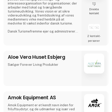
interesseorganisation for organisationer, der
arbejder med lokal og tværgående
Direkte
turismeudvikling. Vores vision er at sikre
kontakt
videreudvikling og fremtidssikring af vores
medlemmers virke med henblik på at
medvirke til vækst indenfor dansk turisme.
Dansk Turismefremme ejer og administrerer
seks kvalitetsmærkeordninger under Aktiv
2 kontakt­
Danmark, som er et landsdækkende aktiv
personer
ferie-projekt indenfor temaerne Bed+Bike,
Fishing, Walking, Wellness, Gastronomy og
Golf Denmark.
Aloe Vera Huset Esbjerg
Sælger Forever Living Produkter
Amok Equipment AS
Amok Equipment er et kendt navn inden for
friluftsudstyr, og de udmærker sig især ved