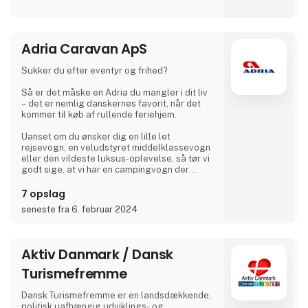
Campingpladsen ligger cirka 300 m fra
nærmeste bred og er også et godt
udgangspunkt for vandreture.
Adria Caravan ApS
I vores lille café eller i ølhaven, når vejret er
godt, mødes mange gæster og øboere til en
drink med kaffe eller øl.
Sukker du efter eventyr og frihed?
Vi glæder os til at møde dig
Så er det måske en Adria du mangler i dit liv
– det er nemlig danskernes favorit, når det
Dirk, Isabell, Tim og Joe Schäfer
kommer til køb af rullende feriehjem.
Uanset om du ønsker dig en lille let
rejsevogn, en veludstyret middelklassevogn
eller den vildeste luksus-oplevelse, så tør vi
godt sige, at vi har en campingvogn der
matcher.
7 opslag
Hvis du ikke er helt solgt af idéen om
seneste fra 6. februar 2024
campingvogn, så leverer vi selvfølgelig også
autocampere og vans med state-of-the-art
design i høj kvalitet, så du bare kan nyde
ferien, og aldrig skal gå på kompromis med
Aktiv Danmark / Dansk
noget som helst.
Turismefremme
Til Ferie For Alle, kan du igen i år, gå på
opdagelse i en mass
Dansk Turismefremme er en landsdækkende,
politisk uafhængig udviklings- og