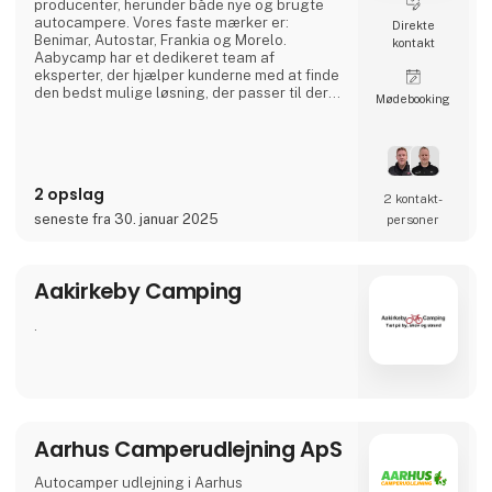
producenter, herunder både nye og brugte
autocampere. Vores faste mærker er:
Direkte
Benimar, Autostar, Frankia og Morelo.
kontakt
Aabycamp har et dedikeret team af
eksperter, der hjælper kunderne med at finde
den bedst mulige løsning, der passer til deres
Møde­booking
behov og budget. Udover salg af
autocampere tilbyder Aabycamp også
service og vedligeholdelse af køretøjer samt
rådgivning om autocampinglivet.
Kundetilfredshed er en prioritet for
2 opslag
virksomheden, og de stræber efter at sikre en
2 kontakt­
god og pålidelig oplevelse for d
seneste fra 30. januar 2025
personer
Aakirkeby Camping
.
Aarhus Camperudlejning ApS
Autocamper udlejning i Aarhus