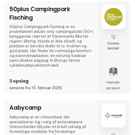
50plus Campingpark
Fisching
50plus Campingpark Fisching er en
prisbelønnet adults-only campingplads (50+)
beliggende i hjertet af Steiermarks Murtal-
region i Østrig. Hunde er ikke tilladt, og
Direkte
pladsen er bevidst skabt til ro, kvalitet og
kontakt
god plads. Her finder du rummelige komfort-
og panoramaplads­er, en naturlig badesø
samt direkte adgang til Østrigs første
cykelknudepunktsnetværk.
Et ideelt valg for aktive livsnydere, der sætter
pris på natur, cykling, regional gastronomi og
3 opslag
1 kontakt­
afslappede aftener ved vandet – i en varm og
seneste fra 15. februar 2026
personer
familieejet atmosfære. 🚐🌿
Aabycamp
Aabycamp er en virksomhed, der
specialiserer sig i salg af autocampere.
Virksomheden tilbyder et bredt udvalg af
forskellige modeller fra forskellige