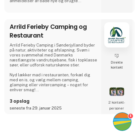
anmeldelser af både nye og brugte
autocampere og campingvogne, udstyr mm.
Arrild Ferieby Camping og
Restaurant
Arrild Ferieby Camping i Sønderjylland byder
på natur, aktiviteter og afslapning. Svøm i
vores svømmehal med Danmarks
næstlængste vandrutsjebane, fisk i topklasse
Direkte
søer, eller udforsk naturskønne stier.
kontakt
Nyd lækker mad i restauranten, forkæl dig
med en is, og vælg mellem camping,
glamping eller vintercamping – noget for
enhver smag!
Book din ferie og oplev ægte ferieidyl hos
3 opslag
2 kontakt­
Arrild Ferieby Camping!
seneste fra 29. januar 2025
personer
1