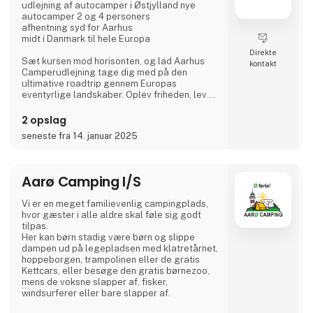
udlejning af autocamper i Østjylland nye
autocamper 2 og 4 personers
afhentning syd for Aarhus
midt i Danmark til hele Europa
Direkte
Sæt kursen mod horisonten, og lad Aarhus
kontakt
Camperudlejning tage dig med på den
ultimative roadtrip gennem Europas
eventyrlige landskaber. Oplev friheden, lev
drømmen, og lad autocamperen være din
vejviser til uforglemmelige øjeblikke med
2 opslag
vores autocamper udlejning.
seneste fra 14. januar 2025
Tag på opdagelse i gamle byer, udforsk
skjulte perler, og lad dig fortrylle af Europas
mangfoldige kulturer og smagsoplevelser.
Aarø Camping I/S
Velkommen til autocamperens magiske
Vi er en meget familievenlig campingplads,
verden: Dit eventyr begynder her.
hvor gæster i alle aldre skal føle sig godt
tilpas.
Hvor går turen h
Her kan børn stadig være børn og slippe
dampen ud på legepladsen med klatretårnet,
hoppeborgen, trampolinen eller de gratis
Kettcars, eller besøge den gratis børnezoo,
mens de voksne slapper af, fisker,
windsurferer eller bare slapper af.