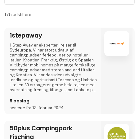
175
udstillere
1stepaway
1 Step Away er eksperter i rejser til
Sydeuropa. Vi har stort udvalg af
campingpladser, ferieboliger og hoteller i
Italien, Kroatien, Frankrig, Østrig og Spanien.
Vi tilbyder mobilhomes på mange forskellige
campingpladser med store vandland i Italien
og Kroatien. Vi har desuden udvalgte
landhuse og agriturismi i Toscana og Umbrien
i Italien. Vi arrangerer gerne hele rejsen med
overnatning frem og tilbage, samt ophold på
et eller flere steder på den endelige
destination. Er I en gruppe eller flere familier
9 opslag
der rejser sammen, kan vi flere steder
seneste fra 12. februar 2024
arrangere at I kommer til at bo direkte ved
siden af hinanden.
50plus Campingpark
Fisching