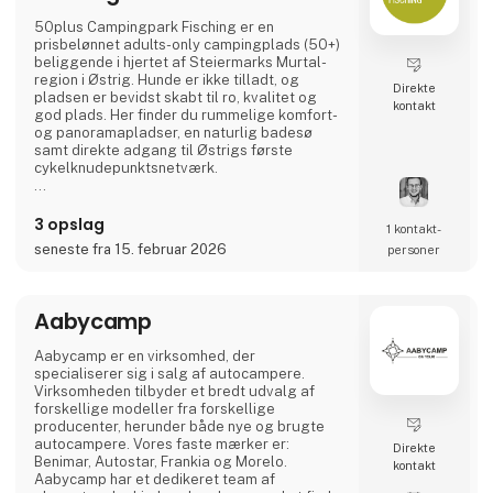
50plus Campingpark Fisching er en
prisbelønnet adults-only campingplads (50+)
beliggende i hjertet af Steiermarks Murtal-
region i Østrig. Hunde er ikke tilladt, og
Direkte
pladsen er bevidst skabt til ro, kvalitet og
kontakt
god plads. Her finder du rummelige komfort-
og panoramaplads­er, en naturlig badesø
samt direkte adgang til Østrigs første
cykelknudepunktsnetværk.
Et ideelt valg for aktive livsnydere, der sætter
pris på natur, cykling, regional gastronomi og
3 opslag
1 kontakt­
afslappede aftener ved vandet – i en varm og
seneste fra 15. februar 2026
personer
familieejet atmosfære. 🚐🌿
Aabycamp
Aabycamp er en virksomhed, der
specialiserer sig i salg af autocampere.
Virksomheden tilbyder et bredt udvalg af
forskellige modeller fra forskellige
producenter, herunder både nye og brugte
autocampere. Vores faste mærker er:
Direkte
Benimar, Autostar, Frankia og Morelo.
kontakt
Aabycamp har et dedikeret team af