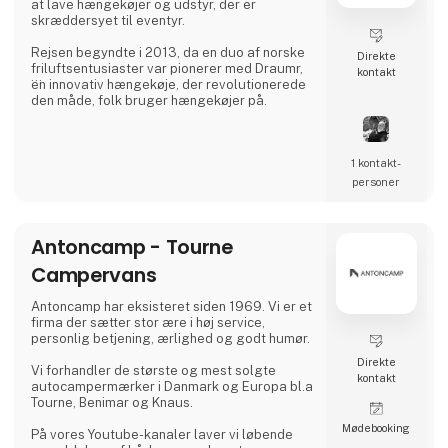
at lave hængekøjer og udstyr, der er
skræddersyet til eventyr.
Rejsen begyndte i 2013, da en duo af norske
Direkte
friluftsentusiaster var pionerer med Draumr,
kontakt
en innovativ hængekøje, der revolutionerede
den måde, folk bruger hængekøjer på.
Deres udstyr er en fusion af moderne
funktionalitet og førsteklasses kvalitet,
1 kontakt­
inspireret af de rige friluftstraditioner i de
nordiske landskaber.
personer
Deres engagement i ekspertise har høstet
global anerkendelse og givet dem
Antoncamp - Tourne
prestigefyldte priser for deres holdbare og
pålidelige produkter, der forbedrer
Campervans
udendørsoplevelsen
Antoncamp har eksisteret siden 1969. Vi er et
firma der sætter stor ære i høj service,
personlig betjening, ærlighed og godt humør.
Direkte
Vi forhandler de største og mest solgte
kontakt
autocampermærker i Danmark og Europa bl.a
Tourne, Benimar og Knaus.
Møde­booking
På vores Youtube-kanaler laver vi løbende