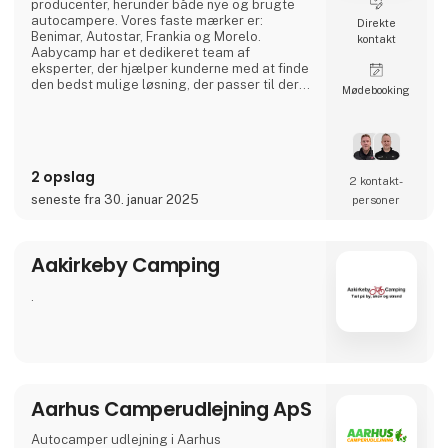
producenter, herunder både nye og brugte
autocampere. Vores faste mærker er:
Direkte
Benimar, Autostar, Frankia og Morelo.
kontakt
Aabycamp har et dedikeret team af
eksperter, der hjælper kunderne med at finde
den bedst mulige løsning, der passer til deres
Møde­booking
behov og budget. Udover salg af
autocampere tilbyder Aabycamp også
service og vedligeholdelse af køretøjer samt
rådgivning om autocampinglivet.
Kundetilfredshed er en prioritet for
2 opslag
virksomheden, og de stræber efter at sikre en
2 kontakt­
god og pålidelig oplevelse for d
seneste fra 30. januar 2025
personer
Aakirkeby Camping
.
Aarhus Camperudlejning ApS
Autocamper udlejning i Aarhus