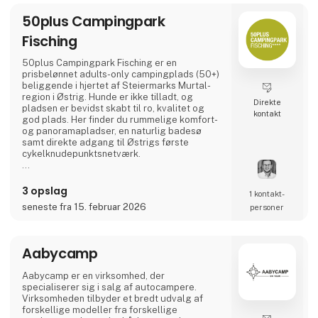
50plus Campingpark
Fisching
50plus Campingpark Fisching er en
prisbelønnet adults-only campingplads (50+)
beliggende i hjertet af Steiermarks Murtal-
region i Østrig. Hunde er ikke tilladt, og
Direkte
pladsen er bevidst skabt til ro, kvalitet og
kontakt
god plads. Her finder du rummelige komfort-
og panoramaplads­er, en naturlig badesø
samt direkte adgang til Østrigs første
cykelknudepunktsnetværk.
Et ideelt valg for aktive livsnydere, der sætter
pris på natur, cykling, regional gastronomi og
3 opslag
1 kontakt­
afslappede aftener ved vandet – i en varm og
seneste fra 15. februar 2026
personer
familieejet atmosfære. 🚐🌿
Aabycamp
Aabycamp er en virksomhed, der
specialiserer sig i salg af autocampere.
Virksomheden tilbyder et bredt udvalg af
forskellige modeller fra forskellige