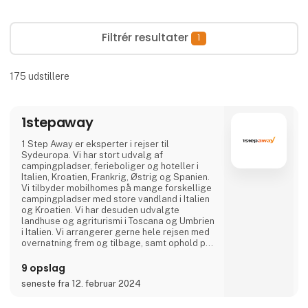
Filtrér resultater
1
175
udstillere
1stepaway
1 Step Away er eksperter i rejser til
Sydeuropa. Vi har stort udvalg af
campingpladser, ferieboliger og hoteller i
Italien, Kroatien, Frankrig, Østrig og Spanien.
Vi tilbyder mobilhomes på mange forskellige
campingpladser med store vandland i Italien
og Kroatien. Vi har desuden udvalgte
landhuse og agriturismi i Toscana og Umbrien
i Italien. Vi arrangerer gerne hele rejsen med
overnatning frem og tilbage, samt ophold på
et eller flere steder på den endelige
destination. Er I en gruppe eller flere familier
9 opslag
der rejser sammen, kan vi flere steder
seneste fra 12. februar 2024
arrangere at I kommer til at bo direkte ved
siden af hinanden.