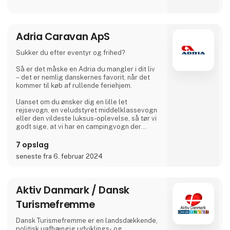
Campingpladsen ligger cirka 300 m fra
nærmeste bred og er også et godt
udgangspunkt for vandreture.
Adria Caravan ApS
I vores lille café eller i ølhaven, når vejret er
godt, mødes mange gæster og øboere til en
drink med kaffe eller øl.
Sukker du efter eventyr og frihed?
Vi glæder os til at møde dig
Så er det måske en Adria du mangler i dit liv
– det er nemlig danskernes favorit, når det
Dirk, Isabell, Tim og Joe Schäfer
kommer til køb af rullende feriehjem.
Uanset om du ønsker dig en lille let
rejsevogn, en veludstyret middelklassevogn
eller den vildeste luksus-oplevelse, så tør vi
godt sige, at vi har en campingvogn der
matcher.
7 opslag
Hvis du ikke er helt solgt af idéen om
seneste fra 6. februar 2024
campingvogn, så leverer vi selvfølgelig også
autocampere og vans med state-of-the-art
design i høj kvalitet, så du bare kan nyde
ferien, og aldrig skal gå på kompromis med
Aktiv Danmark / Dansk
noget som helst.
Turismefremme
Til Ferie For Alle, kan du igen i år, gå på
opdagelse i en mass
Dansk Turismefremme er en landsdækkende,
politisk uafhængig udviklings- og