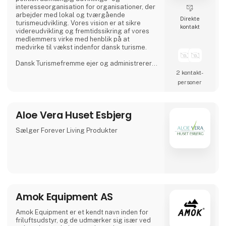
interesseorganisation for organisationer, der
arbejder med lokal og tværgående
Direkte
turismeudvikling. Vores vision er at sikre
kontakt
videreudvikling og fremtidssikring af vores
medlemmers virke med henblik på at
medvirke til vækst indenfor dansk turisme.
Dansk Turismefremme ejer og administrerer
seks kvalitetsmærkeordninger under Aktiv
2 kontakt­
Danmark, som er et landsdækkende aktiv
personer
ferie-projekt indenfor temaerne Bed+Bike,
Fishing, Walking, Wellness, Gastronomy og
Golf Denmark.
Aloe Vera Huset Esbjerg
Sælger Forever Living Produkter
Amok Equipment AS
Amok Equipment er et kendt navn inden for
friluftsudstyr, og de udmærker sig især ved