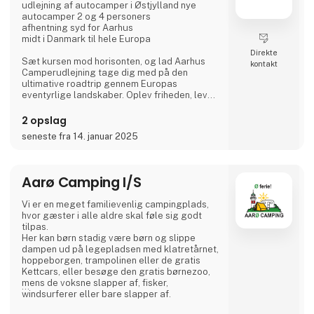
udlejning af autocamper i Østjylland nye
autocamper 2 og 4 personers
afhentning syd for Aarhus
midt i Danmark til hele Europa
Direkte
Sæt kursen mod horisonten, og lad Aarhus
kontakt
Camperudlejning tage dig med på den
ultimative roadtrip gennem Europas
eventyrlige landskaber. Oplev friheden, lev
drømmen, og lad autocamperen være din
vejviser til uforglemmelige øjeblikke med
2 opslag
vores autocamper udlejning.
seneste fra 14. januar 2025
Tag på opdagelse i gamle byer, udforsk
skjulte perler, og lad dig fortrylle af Europas
mangfoldige kulturer og smagsoplevelser.
Aarø Camping I/S
Velkommen til autocamperens magiske
Vi er en meget familievenlig campingplads,
verden: Dit eventyr begynder her.
hvor gæster i alle aldre skal føle sig godt
tilpas.
Hvor går turen h
Her kan børn stadig være børn og slippe
dampen ud på legepladsen med klatretårnet,
hoppeborgen, trampolinen eller de gratis
Kettcars, eller besøge den gratis børnezoo,
mens de voksne slapper af, fisker,
windsurferer eller bare slapper af.