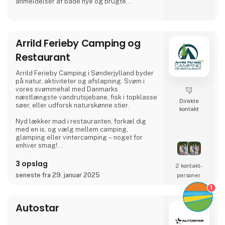
anmeldelser af både nye og brugte
autocampere og campingvogne, udstyr mm.
Arrild Ferieby Camping og
Restaurant
Arrild Ferieby Camping i Sønderjylland byder
på natur, aktiviteter og afslapning. Svøm i
vores svømmehal med Danmarks
næstlængste vandrutsjebane, fisk i topklasse
Direkte
søer, eller udforsk naturskønne stier.
kontakt
Nyd lækker mad i restauranten, forkæl dig
med en is, og vælg mellem camping,
glamping eller vintercamping – noget for
enhver smag!
Book din ferie og oplev ægte ferieidyl hos
3 opslag
2 kontakt­
Arrild Ferieby Camping!
seneste fra 29. januar 2025
personer
1
Autostar
.