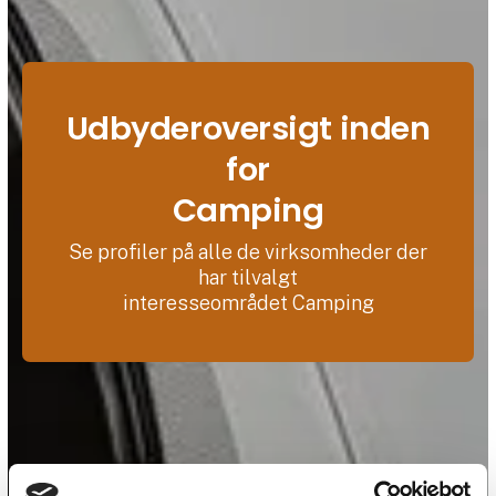
Udbyderoversigt inden
for
Camping
Se profiler på alle de virksomheder der
har tilvalgt
interesseområdet Camping