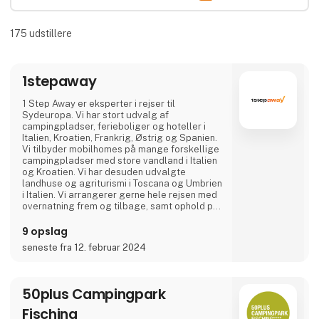
175
udstillere
1stepaway
1 Step Away er eksperter i rejser til
Sydeuropa. Vi har stort udvalg af
campingpladser, ferieboliger og hoteller i
Italien, Kroatien, Frankrig, Østrig og Spanien.
Vi tilbyder mobilhomes på mange forskellige
campingpladser med store vandland i Italien
og Kroatien. Vi har desuden udvalgte
landhuse og agriturismi i Toscana og Umbrien
i Italien. Vi arrangerer gerne hele rejsen med
overnatning frem og tilbage, samt ophold på
et eller flere steder på den endelige
destination. Er I en gruppe eller flere familier
9 opslag
der rejser sammen, kan vi flere steder
seneste fra 12. februar 2024
arrangere at I kommer til at bo direkte ved
siden af hinanden.
50plus Campingpark
Fisching