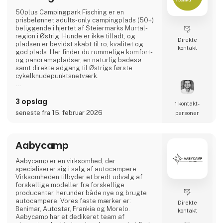
50plus Campingpark Fisching er en
prisbelønnet adults-only campingplads (50+)
beliggende i hjertet af Steiermarks Murtal-
region i Østrig. Hunde er ikke tilladt, og
Direkte
pladsen er bevidst skabt til ro, kvalitet og
kontakt
god plads. Her finder du rummelige komfort-
og panoramaplads­er, en naturlig badesø
samt direkte adgang til Østrigs første
cykelknudepunktsnetværk.
Et ideelt valg for aktive livsnydere, der sætter
pris på natur, cykling, regional gastronomi og
3 opslag
1 kontakt­
afslappede aftener ved vandet – i en varm og
seneste fra 15. februar 2026
personer
familieejet atmosfære. 🚐🌿
Aabycamp
Aabycamp er en virksomhed, der
specialiserer sig i salg af autocampere.
Virksomheden tilbyder et bredt udvalg af
forskellige modeller fra forskellige
producenter, herunder både nye og brugte
autocampere. Vores faste mærker er:
Direkte
Benimar, Autostar, Frankia og Morelo.
kontakt
Aabycamp har et dedikeret team af