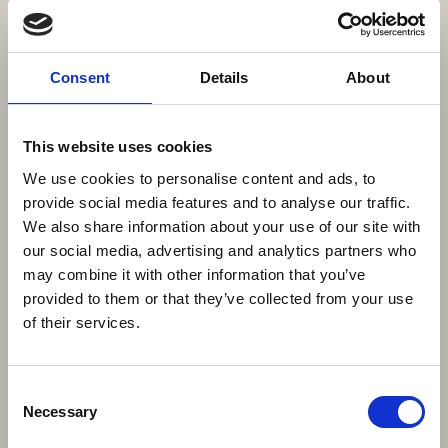
klimakrisen?
Mange siger det er godt at gå, men det tager for
Consent
Details
About
lang tid i travl hverdag.
Tillidsvejen dansk Camino fra Klitmøller til
København siger vi. Du har ikke tid til at lade være.
This website uses cookies
Det at gå er godt. De
We use cookies to personalise content and ads, to
provide social media features and to analyse our traffic.
We also share information about your use of our site with
our social media, advertising and analytics partners who
may combine it with other information that you’ve
provided to them or that they’ve collected from your use
of their services.
Consent
Necessary
Selection
16. februar 2026
| BENNS
Oplev japansk gæstfrihed på en