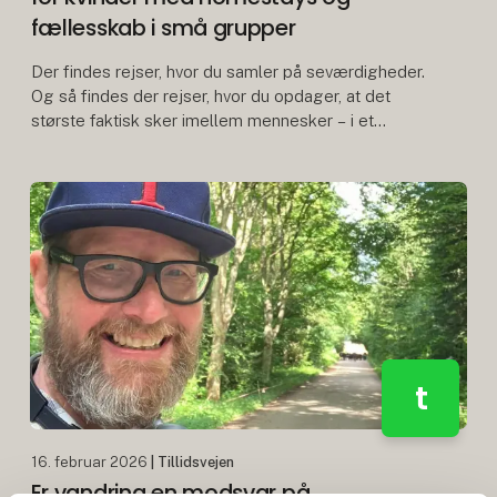
fællesskab i små grupper
Der findes rejser, hvor du samler på seværdigheder.
Og så findes der rejser, hvor du opdager, at det
største faktisk sker imellem mennesker – i et
fællesskab, der opstår, når vi går sammen i højderne
t
16. februar 2026
| Tillidsvejen
Er vandring en modsvar på