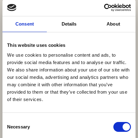
klimakrisen?
Mange siger det er godt at gå, men det tager for
Consent
Details
About
lang tid i travl hverdag.
Tillidsvejen dansk Camino fra Klitmøller til
København siger vi. Du har ikke tid til at lade være.
This website uses cookies
Det at gå er godt. De
We use cookies to personalise content and ads, to
provide social media features and to analyse our traffic.
We also share information about your use of our site with
our social media, advertising and analytics partners who
may combine it with other information that you’ve
provided to them or that they’ve collected from your use
of their services.
Consent
Necessary
Selection
16. februar 2026
| BENNS
Oplev japansk gæstfrihed på en