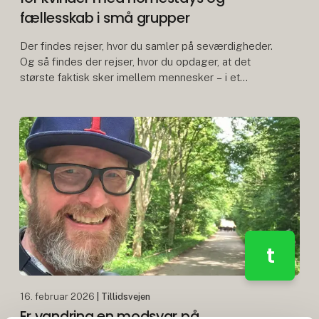
fællesskab i små grupper
Der findes rejser, hvor du samler på seværdigheder.
Og så findes der rejser, hvor du opdager, at det
største faktisk sker imellem mennesker – i et
fællesskab, der opstår, når vi går sammen i højderne
t
16. februar 2026
| Tillidsvejen
Er vandring en modsvar på